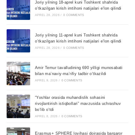
Joriy yilning 18-aprel kuni Toshkent shahrida
o’tkazilgan kirish imtihoni natijalari e’lon qilindi
APREL 28, 2026
/
0 COMMENTS
Joriy yilning 11-aprel kuni Toshkent shahrida
o’tkazilgan kirish imtihoni natijalari e’lon qilindi
APREL 28, 2026
/
0 COMMENTS
Amir Temur tavalludining 690 yilligi munosabati
bilan ma’naviy-ma’rifiy tadbir o‘tkazildi
APREL 9, 2026
/
0 COMMENTS
“Yoshlar orasida muhandislik sohasini
rivojlantirish istiqbollari” mavzusida uchrashuv
bo‘lib o‘tdi
APREL 8, 2026
/
0 COMMENTS
Erasmus+ SPHERE loyihasi doirasida barqaror