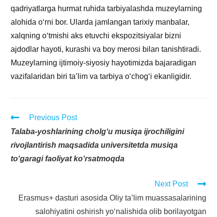
qadriyatlarga hurmat ruhida tarbiyalashda muzeylarning
alohida o‘rni bor. Ularda jamlangan tarixiy manbalar,
xalqning o‘tmishi aks etuvchi ekspozitsiyalar bizni
ajdodlar hayoti, kurashi va boy merosi bilan tanishtiradi.
Muzeylarning ijtimoiy-siyosiy hayotimizda bajaradigan
vazifalaridan biri ta’lim va tarbiya o‘chog‘i ekanligidir.
Previous Post
Talaba-yoshlarining cholg‘u musiqa ijrochiligini
rivojlantirish maqsadida universitetda musiqa
to‘garagi faoliyat ko‘rsatmoqda
Next Post
Erasmus+ dasturi asosida Oliy taʼlim muassasalarining
salohiyatini oshirish yo‘nalishida olib borilayotgan