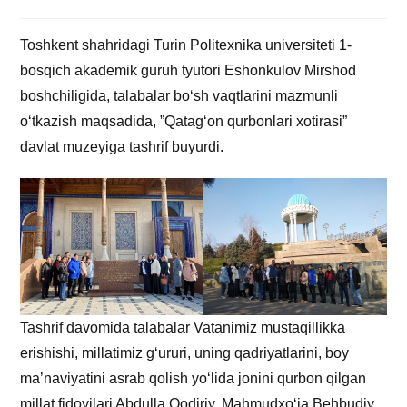
Toshkent shahridagi Turin Politexnika universiteti 1-
bosqich akademik guruh tyutori Eshonkulov Mirshod
boshchiligida, talabalar bo‘sh vaqtlarini mazmunli
o‘tkazish maqsadida, ”Qatag‘on qurbonlari xotirasi”
davlat muzeyiga tashrif buyurdi.
Tashrif davomida talabalar Vatanimiz mustaqillikka
erishishi, millatimiz g‘ururi, uning qadriyatlarini, boy
ma’naviyatini asrab qolish yo‘lida jonini qurbon qilgan
millat fidoyilari Abdulla Qodiriy, Mahmudxo‘ja Behbudiy,