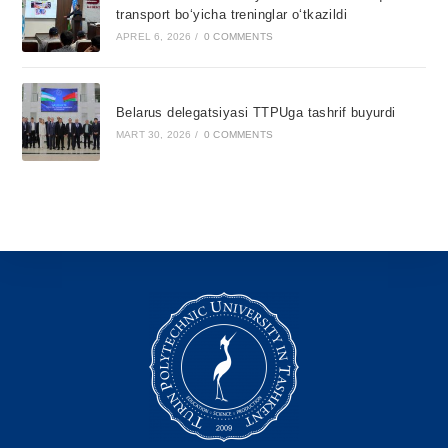
transport bo‘yicha treninglar o‘tkazildi
APREL 6, 2026
/
0 COMMENTS
Belarus delegatsiyasi TTPUga tashrif buyurdi
MART 30, 2026
/
0 COMMENTS