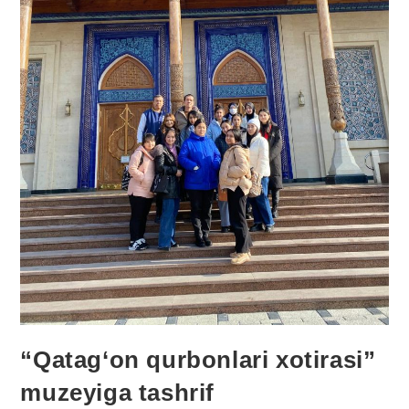
“Qatag‘on qurbonlari xotirasi”
muzeyiga tashrif