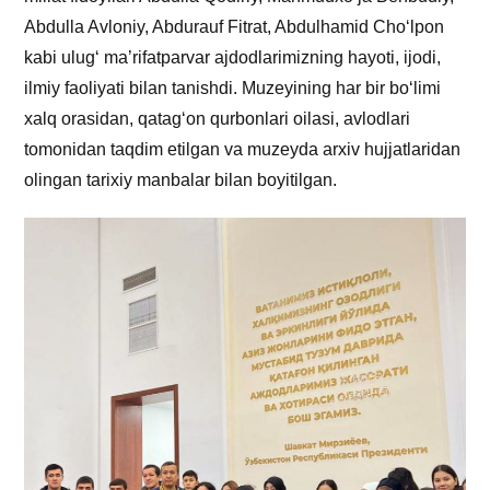
Abdulla Avloniy, Abdurauf Fitrat, Abdulhamid Cho‘lpon
kabi ulug‘ ma’rifatparvar ajdodlarimizning hayoti, ijodi,
ilmiy faoliyati bilan tanishdi. Muzeyining har bir bo‘limi
xalq orasidan, qatag‘on qurbonlari oilasi, avlodlari
tomonidan taqdim etilgan va muzeyda arxiv hujjatlaridan
olingan tarixiy manbalar bilan boyitilgan.