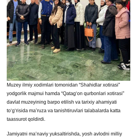
Muzey ilmiy xodimlari tomonidan “Shahidlar xotirasi”
yodgorlik majmui hamda “Qatag‘on qurbonlari xotirasi”
davlat muzeyining barpo etilish va tarixiy ahamiyati
to‘g‘risida ma’ruza va tanishtiruvlari talabalarda katta
taassurot qoldirdi.
Jamiyatni ma’naviy yuksaltirishda, yosh avlodni milliy