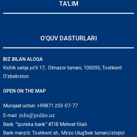
TA'LIM
O'QUV DASTURLARI
BIZ BILAN ALOQA
Kichik xalqa yo’li 17, Olmazor tumani, 100095, Toshkent
O’zbekiston.
OPEN ON THE MAP
Murojaat uchun: +99871 203-07-77
info@polito.uz
E-mail:
Bank: “Ipoteka-bank” ATIB Mehnat filiali
Bank manzili: Toshkent sh., Mirzo Ulug’bek tumani,Istiqlol