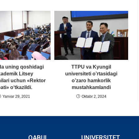
a uning qoshidagi
TTPU va Kyungil
ademik Litsey
universiteti o’rtasidagi
ilari uchun «Rektor
o’zaro hamkorlik
ati» o‘tkazildi.
mustahkamlandi
Yanvar 29, 2021
Oktabr 2, 2024
QABUL
UNIVERSITET