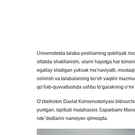
Universitetda talaba-yoshlarning qobiliyati riv
sifatida shakllanishi, ularni hayotga har tom
egallay oladigan yuksak ma’naviyatli, mustaqil 
oshirish va talabalarning bo‘sh vaqtini mazmunli
qo‘llab-quvvatlashda ushbu to‘garakning o‘rni
O’zbekiston Davlat Konservatoriyasi bitiruvchis
yuritgan, tajribali mutahassis Saparbaev Mans
iste`dodlarini namoyon qilmoqda.