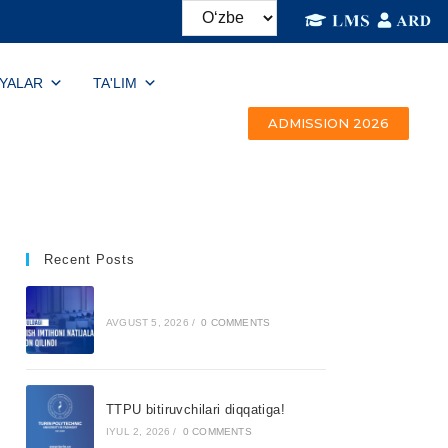
IYALAR
TA'LIM
ADMISSION 2026
Recent Posts
AVGUST 5, 2026
/
0 COMMENTS
TTPU bitiruvchilari diqqatiga!
IYUL 2, 2026
/
0 COMMENTS