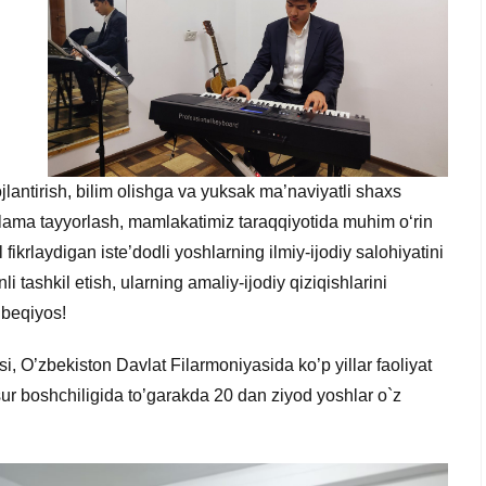
ojlantirish, bilim olishga va yuksak ma’naviyatli shaxs
onlama tayyorlash, mamlakatimiz taraqqiyotida muhim o‘rin
fikrlaydigan iste’dodli yoshlarning ilmiy-ijodiy salohiyatini
 tashkil etish, ularning amaliy-ijodiy qiziqishlarini
 beqiyos!
i, O’zbekiston Davlat Filarmoniyasida ko’p yillar faoliyat
ur boshchiligida to’garakda 20 dan ziyod yoshlar o`z