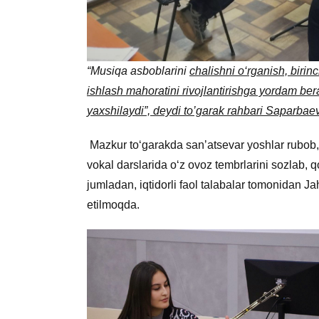
“Musiqa asboblarini
chalishni o‘rganish, birin
ishlash mahoratini rivojlantirishga yordam bera
yaxshilaydi”, deydi to’garak rahbari Saparba
Mazkur to‘garakda sanʼatsevar yoshlar rubob, 
vokal darslarida o‘z ovoz tembrlarini sozlab, 
jumladan, iqtidorli faol talabalar tomonidan J
etilmoqda.