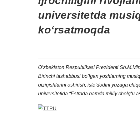
ijrochiligini rivojl
universitetda musiq
ko‘rsatmoqda
O’zbekiston Respublikasi Prezidenti Sh.M.Mirz
Birinchi tashabbusi bo’lgan yoshlarning musiqa
qiziqishlarini oshirish, iste’dodini yuzaga ch
universitetida “Estrada hamda milliy cholg‘u asb