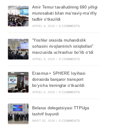
Amir Temur tavalludining 690 yilligi
munosabati bilan ma’naviy-ma’rifiy
tadbir o‘tkazildi
APREL 9, 2026
/
0 COMMENTS
“Yoshlar orasida muhandislik
sohasini rivojlantirish istiqbollari”
mavzusida uchrashuv bo‘lib o‘tdi
APREL 8, 2026
/
0 COMMENTS
Erasmus+ SPHERE loyihasi
doirasida barqaror transport
bo‘yicha treninglar o‘tkazildi
APREL 6, 2026
/
0 COMMENTS
Belarus delegatsiyasi TTPUga
tashrif buyurdi
MART 30, 2026
/
0 COMMENTS