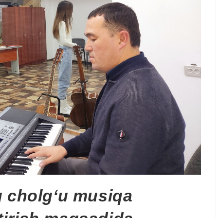
g cholg‘u musiqa