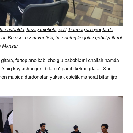
chi navbatda, hissiy intellekt, qo‘l, barmoq va oyoqlarda
di. Bu esa, o‘z navbatida, insonning kognitiv qobiliyatlarni
ev Mansur
gitara, fortopiano kabi cholg’u-asboblarni chalish hamda
qo‘shiq kuylashni qunt bilan o‘rganib kelmoqdalar. Shu
ahon musiqa durdonalari yuksak estetik mahorat bilan ijro