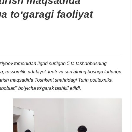
antirish maqsadida
a to‘garagi faoliyat
iyoev tomonidan ilgari surilgan 5 ta tashabbusning
, rassomlik, adabiyot, teatr va san’atning boshqa turlariga
iqarish maqsadida Toshkent shahridagi Turin politexnika
oblari” bo‘yicha to‘garak tashkil etildi.