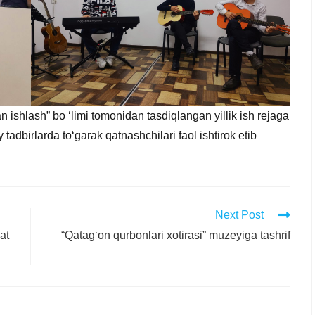
ishlash” bo ‘limi tomonidan tasdiqlangan yillik ish rejaga
tadbirlarda to‘garak qatnashchilari faol ishtirok etib
Next Post
at
“Qatag‘on qurbonlari xotirasi” muzeyiga tashrif