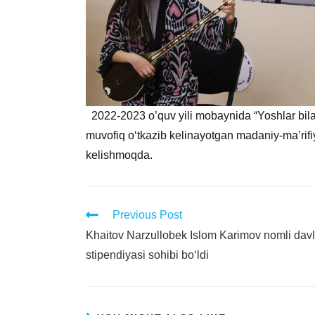
2022-2023 o’quv yili mobaynida “Yoshlar bilan 
muvofiq o‘tkazib kelinayotgan madaniy-ma’rifiy 
kelishmoqda.
Previous Post
Khaitov Narzullobek Islom Karimov nomli davl
stipendiyasi sohibi bo‘ldi