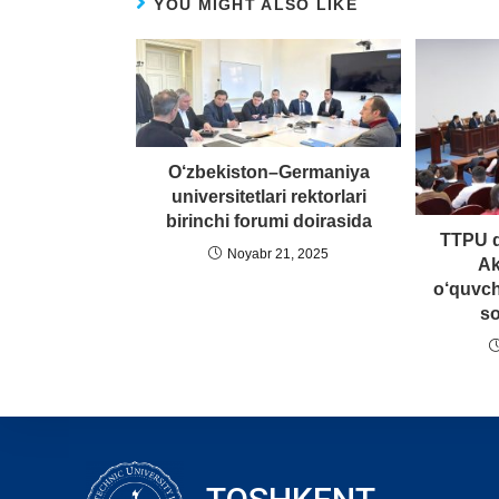
YOU MIGHT ALSO LIKE
O‘zbekiston–Germaniya
universitetlari rektorlari
birinchi forumi doirasida
TTPU d
Noyabr 21, 2025
Ak
o‘quvch
so