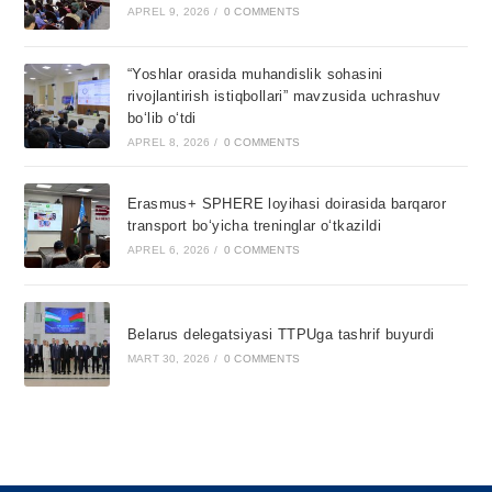
APREL 9, 2026
/
0 COMMENTS
“Yoshlar orasida muhandislik sohasini
rivojlantirish istiqbollari” mavzusida uchrashuv
bo‘lib o‘tdi
APREL 8, 2026
/
0 COMMENTS
Erasmus+ SPHERE loyihasi doirasida barqaror
transport bo‘yicha treninglar o‘tkazildi
APREL 6, 2026
/
0 COMMENTS
Belarus delegatsiyasi TTPUga tashrif buyurdi
MART 30, 2026
/
0 COMMENTS