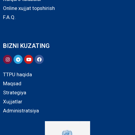
Online xujjat topshirish
F.A.Q.
BIZNI KUZATING
TTPU haqida
Maqsad
Strategiya
Xujjatlar
Administratsiya