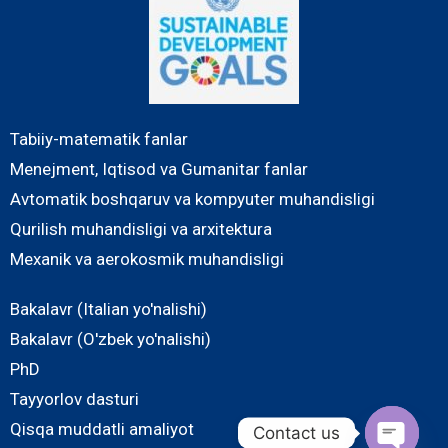
Tabiiy-matematik fanlar
Menejment, Iqtisod va Gumanitar fanlar
Avtomatik boshqaruv va kompyuter muhandisligi
Qurilish muhandisligi va arxitektura
Mexanik va aerokosmik muhandisligi
Bakalavr (Italian yo'nalishi)
Bakalavr (O'zbek yo'nalishi)
PhD
Tayyorlov dasturi
Qisqa muddatli amaliyot
Contact us