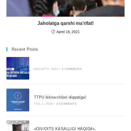
Jaholatga qarshi ma’rifat!
Aprel 16, 2021
Recent Posts
AVGUST 5, 2026
/
0 COMMENTS
TTPU bitiruvchilari diqqatiga!
IYUL 2, 2026
/
0 COMMENTS
«OIV/OITS KASALLIGI HAQIDA»,