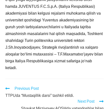
hamda JUVENTUS F.C.S.p.A. (Italiya Respublikasi)
akademiyasi bilan kelgusi rejalarni muhokama qilish va
universitet qoshidagi Yuventus akademiyasining bir
guruh yosh tarbiyalanuvchilarini u Italiyada tajriba
almashinish masalalarini hal qilish maqsadida, Toshkent
shahridagi Turin politexnika universiteti rektori
J.Sh.Inoyatxodjayev, Strategik rivojlantirish va xalqaro
aloqalar bo‘limi mutaxassisi – T.F.Maxamatxo‘jayev bilan
birga Italiya Respublikasiga xizmat safariga jo‘nab
ketadi.
Previous Post
TTPUda “Mustaqillik darsi” tashkil etildi.
Next Post
Shavkat Mirziyoyev AQSHda vatandoshlar bilan