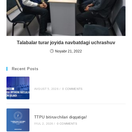
Talabalar turar joyida navbatdagi uchrashuv
Noyabr 21, 2022
Recent Posts
AVGUST 5, 2026
/
0 COMMENTS
TTPU bitiruvchilari diqqatiga!
IYUL 2, 2026
/
0 COMMENTS