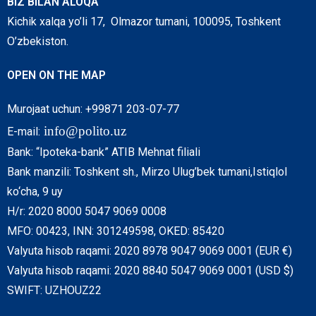
BIZ BILAN ALOQA
Kichik xalqa yo’li 17, Olmazor tumani, 100095, Toshkent
O’zbekiston.
OPEN ON THE MAP
Murojaat uchun: +99871 203-07-77
info@polito.uz
E-mail:
Bank: “Ipoteka-bank” ATIB Mehnat filiali
Bank manzili: Toshkent sh., Mirzo Ulug’bek tumani,Istiqlol
ko‘cha, 9 uy
H/r: 2020 8000 5047 9069 0008
MFO: 00423, INN: 301249598, OKED: 85420
Valyuta hisob raqami: 2020 8978 9047 9069 0001 (EUR €)
Valyuta hisob raqami: 2020 8840 5047 9069 0001 (USD $)
SWIFT: UZHOUZ22