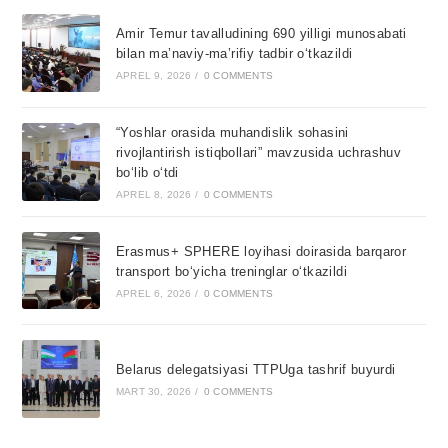
Amir Temur tavalludining 690 yilligi munosabati
bilan ma’naviy-ma’rifiy tadbir o‘tkazildi
APREL 9, 2026
/
0 COMMENTS
“Yoshlar orasida muhandislik sohasini
rivojlantirish istiqbollari” mavzusida uchrashuv
bo‘lib o‘tdi
APREL 8, 2026
/
0 COMMENTS
Erasmus+ SPHERE loyihasi doirasida barqaror
transport bo‘yicha treninglar o‘tkazildi
APREL 6, 2026
/
0 COMMENTS
Belarus delegatsiyasi TTPUga tashrif buyurdi
MART 30, 2026
/
0 COMMENTS