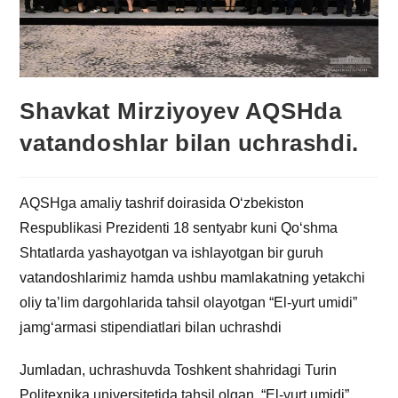
Shavkat Mirziyoyev AQSHda
vatandoshlar bilan uchrashdi.
AQSHga amaliy tashrif doirasida O‘zbekiston
Respublikasi Prezidenti 18 sentyabr kuni Qo‘shma
Shtatlarda yashayotgan va ishlayotgan bir guruh
vatandoshlarimiz hamda ushbu mamlakatning yetakchi
oliy taʼlim dargohlarida tahsil olayotgan “El-yurt umidi”
jamg‘armasi stipendiatlari bilan uchrashdi
Jumladan, uchrashuvda Toshkent shahridagi Turin
Politexnika universitetida tahsil olgan, “El-yurt umidi”