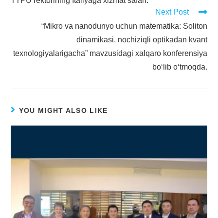
TTPU rektorining Italiyaga xizmat safari.
Next Post
“Mikro va nanodunyo uchun matematika: Soliton
dinamikasi, nochiziqli optikadan kvant
texnologiyalarigacha” mavzusidagi xalqaro konferensiya
bo‘lib o‘tmoqda.
YOU MIGHT ALSO LIKE