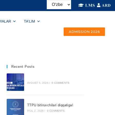
IYALAR
TA'LIM
ADMISSION 2026
Recent Posts
AVGUST 5, 2026
/
0 COMMENTS
TTPU bitiruvchilari diqqatiga!
IYUL 2, 2026
/
0 COMMENTS