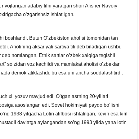
a rivojlangan adabiy tilni yaratgan shoir Alisher Navoiy
xirigacha o’zgarishsiz ishlatilgan.
hi boshlandi. Butun O’zbekiston aholisi tomonidan tan
tdi. Aholining aksariyati sartiya tili deb biladigan ushbu
r deb nomlangan. Etnik sartlar o’zbek xalqiga tegishli
rt” so’zidan voz kechildi va mamlakat aholisi o’zbeklar
nada demokratiklashdi, bu esa uni ancha soddalashtirdi.
 uch xil yozuv mavjud edi. O’tgan asrning 20-yillari
fbosiga asoslangan edi. Sovet hokimiyati paydo bo’lishi
o’ng 1938 yilgacha Lotin alifbosi ishlatilgan, keyin esa kiril
 mustaqil davlatga aylangandan so’ng 1993 yilda yana lotin