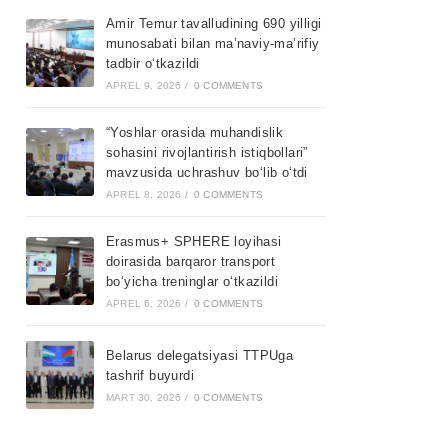
Amir Temur tavalludining 690 yilligi
munosabati bilan ma’naviy-ma’rifiy
tadbir o‘tkazildi
APREL 9, 2026
/
0 COMMENTS
“Yoshlar orasida muhandislik
sohasini rivojlantirish istiqbollari”
mavzusida uchrashuv bo‘lib o‘tdi
APREL 8, 2026
/
0 COMMENTS
Erasmus+ SPHERE loyihasi
doirasida barqaror transport
bo‘yicha treninglar o‘tkazildi
APREL 6, 2026
/
0 COMMENTS
Belarus delegatsiyasi TTPUga
tashrif buyurdi
MART 30, 2026
/
0 COMMENTS