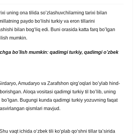
rixi uning ona tilida so’zlashuvchilarning tarixi bilan
llatning paydo bo‘lishi turkiy va eron tillarini
ashishi bilan bog‘liq edi. Buni orasida katta farq bo’lgan
bilish mumkin.
sqichga bo’lish mumkin: qadimgi turkiy, qadimgi o’zbek
Sirdaryo, Amudaryo va Zarafshon qirg’oqlari bo’ylab hind-
borishgan. Aloqa vositasi qadimgi turkiy til bo’lib, uning
do bo’lgan. Bugungi kunda qadimgi turkiy yozuvning faqat
tasvirlangan qismlari mavjud.
Shu vaqt ichida o‘zbek tili ko‘plab qo‘shni tillar ta’sirida