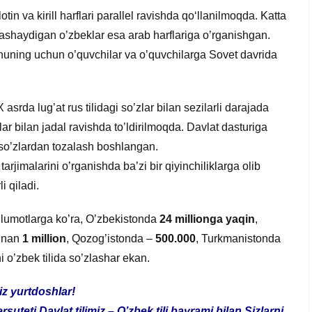
in va kirill harflari parallel ravishda qo‘llanilmoqda. Katta
da yashaydigan o’zbeklar esa arab harflariga o’rganishgan.
, shuning uchun o’quvchilar va o’quvchilarga Sovet davrida
X asrda lug’at rus tilidagi so’zlar bilan sezilarli darajada
zlar bilan jadal ravishda to’ldirilmoqda. Davlat dasturiga
n so’zlardan tozalash boshlangan.
tarjimalarini o’rganishda ba’zi bir qiyinchiliklarga olib
i qiladi.
lumotlarga ko’ra, O’zbekistonda
24 millionga yaqin
,
minan
1 million
, Qozog’istonda –
500.000
, Turkmanistonda
i o’zbek tilida so’zlashar ekan.
iz yurtdoshlar!
uteti Davlat tilimiz – O’zbek tili bayrami bilan Sizlarni