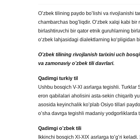
O’zbek tilining paydo bo’lishi va rivojlanishi ta
chambarchas bog’liqdir. O‘zbek xalqi kabi bir mi
birlashtiruvchi bir qator etnik guruhlarning birl
o‘zbek lahjasidagi dialektlarning ko‘pligidan 
O’zbek tilining rivojlanish tarixini uch bo
va zamonaviy o’zbek tili davrlari.
Qadimgi turkiy til
Ushbu bosqich V-XI asrlarga tegishli. Turklar 
eron qabilalari aholisini asta-sekin chiqarib yu
asosida keyinchalik ko’plab Osiyo tillari pay
o’sha davrga tegishli madaniy yodgorliklarda 
Qadimgi o’zbek tili
Ikkinchi bosqich XI-XIX asrlarga to’g’ri keladi. 