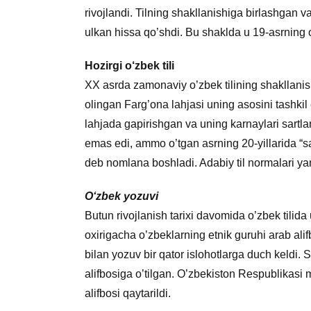
rivojlandi. Tilning shakllanishiga birlashgan v
ulkan hissa qo’shdi. Bu shaklda u 19-asrning o
Hozirgi o‘zbek tili
XX asrda zamonaviy o’zbek tilining shakllanis
olingan Farg’ona lahjasi uning asosini tashkil e
lahjada gapirishgan va uning karnaylari sartla
emas edi, ammo o’tgan asrning 20-yillarida “sa
deb nomlana boshladi. Adabiy til normalari ya
O‘zbek yozuvi
Butun rivojlanish tarixi davomida o’zbek tilida
oxirigacha o’zbeklarning etnik guruhi arab ali
bilan yozuv bir qator islohotlarga duch keldi. S
alifbosiga o’tilgan. O’zbekiston Respublikasi
alifbosi qaytarildi.