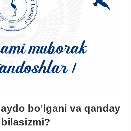
 paydo bo’lgani va qanday
 bilasizmi?