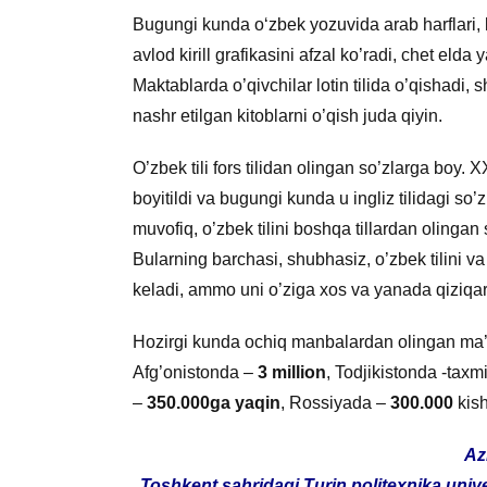
Bugungi kunda o‘zbek yozuvida arab harflari, lot
avlod kirill grafikasini afzal ko’radi, chet el
Maktablarda o’qivchilar lotin tilida o’qishadi
nashr etilgan kitoblarni o’qish juda qiyin.
O’zbek tili fors tilidan olingan so’zlarga boy. X
boyitildi va bugungi kunda u ingliz tilidagi so’
muvofiq, o’zbek tilini boshqa tillardan olinga
Bularning barchasi, shubhasiz, o’zbek tilini va 
keladi, ammo uni o’ziga xos va yanada qiziqarl
Hozirgi kunda ochiq manbalardan olingan ma’
Afg’onistonda –
3 million
, Todjikistonda -tax
–
350.000ga yaqin
, Rossiyada –
300.000
kish
Az
Toshkent sahridagi Turin politexnika univers