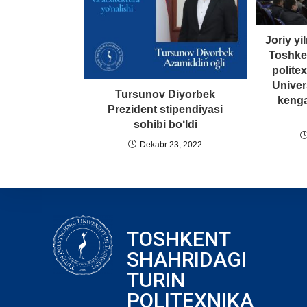
Joriy yi
Toshken
politex
Univer
Tursunov Diyorbek
kengay
Prezident stipendiyasi
sohibi bo‘ldi
Dekabr 23, 2022
TOSHKENT
SHAHRIDAGI
TURIN
POLITEXNIKA