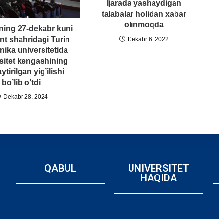
Ijarada yashaydigan
talabalar holidan xabar
olinmoqda
lning 27-dekabr kuni
t shahridagi Turin
Dekabr 6, 2022
nika universitetida
sitet kengashining
tirilgan yig’ilishi
bo’lib o’tdi
Dekabr 28, 2024
QABUL
UNIVERSITET
HAQIDA