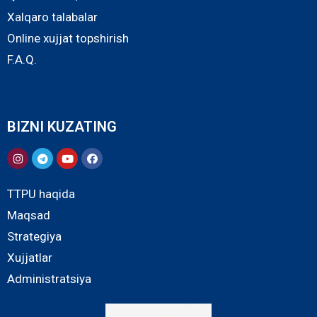
Xalqaro talabalar
Online xujjat topshirish
F.A.Q.
BIZNI KUZATING
TTPU haqida
Maqsad
Strategiya
Xujjatlar
Administratsiya