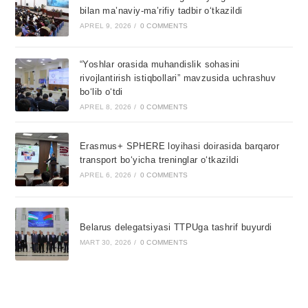
bilan ma’naviy-ma’rifiy tadbir o‘tkazildi
APREL 9, 2026
/
0 COMMENTS
“Yoshlar orasida muhandislik sohasini
rivojlantirish istiqbollari” mavzusida uchrashuv
bo‘lib o‘tdi
APREL 8, 2026
/
0 COMMENTS
Erasmus+ SPHERE loyihasi doirasida barqaror
transport bo‘yicha treninglar o‘tkazildi
APREL 6, 2026
/
0 COMMENTS
Belarus delegatsiyasi TTPUga tashrif buyurdi
MART 30, 2026
/
0 COMMENTS