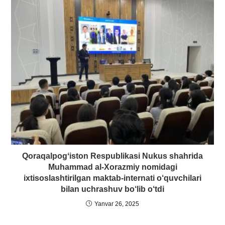
Qoraqalpogʻiston Respublikasi Nukus shahrida
Muhammad al-Xorazmiy nomidagi
ixtisoslashtirilgan maktab-internati o‘quvchilari
bilan uchrashuv bo‘lib o‘tdi
Yanvar 26, 2025