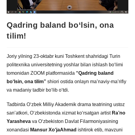
Qadring baland bo‘lsin, ona
tilim!
Joriy yilning 23-oktabr kuni Toshkent shahridagi Turin
politexnika universitetning yoshlar bilan ishlash bo‘limi
tomonidan ZOOM platformasida
“Qadring baland
bo‘lsin, ona tilim”
shiori ostida onlayn ma’naviy-ma’rifiy
va madaniy tadbir bo‘lib o‘tdi.
Tadbirda O‘zbek Milliy Akademik drama teatrining ustoz
san’atkori, O‘zbekistonda xizmat ko‘rsatgan artist
Ra’no
Yarasheva
va O‘zbekiston Davlat Filarmoniyasining
xonandasi
Mansur Xo‘jaAhmad
ishtirok etib, mavzuni