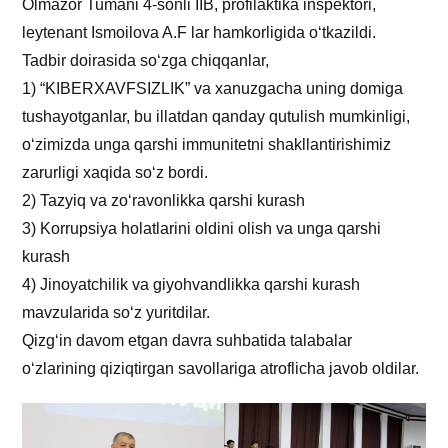
Olmazor Tumani 4-sonli IIB, profilaktika inspektori,
leytenant Ismoilova A.F lar hamkorligida o‘tkazildi.
Tadbir doirasida so‘zga chiqqanlar,
1) “KIBЕRXAVFSIZLIK” va xanuzgacha uning domiga
tushayotganlar, bu illatdan qanday qutulish mumkinligi,
o‘zimizda unga qarshi immunitetni shakllantirishimiz
zarurligi xaqida so‘z bordi.
2) Tazyiq va zo‘ravonlikka qarshi kurash
3) Korrupsiya holatlarini oldini olish va unga qarshi
kurash
4) Jinoyatchilik va giyohvandlikka qarshi kurash
mavzularida so‘z yuritdilar.
Qizg‘in davom etgan davra suhbatida talabalar
o‘zlarining qiziqtirgan savollariga atroflicha javob oldilar.