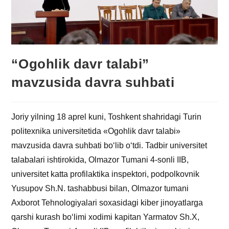
“Ogohlik davr talabi”
mavzusida davra suhbati
Joriy yilning 18 aprel kuni, Toshkent shahridagi Turin
politexnika universitetida «Ogohlik davr talabi»
mavzusida davra suhbati bo‘lib o‘tdi. Tadbir universitet
talabalari ishtirokida, Olmazor Tumani 4-sonli IIB,
universitet katta profilaktika inspektori, podpolkovnik
Yusupov Sh.N. tashabbusi bilan, Olmazor tumani
Axborot Tehnologiyalari soxasidagi kiber jinoyatlarga
qarshi kurash bo‘limi xodimi kapitan Yarmatov Sh.X,