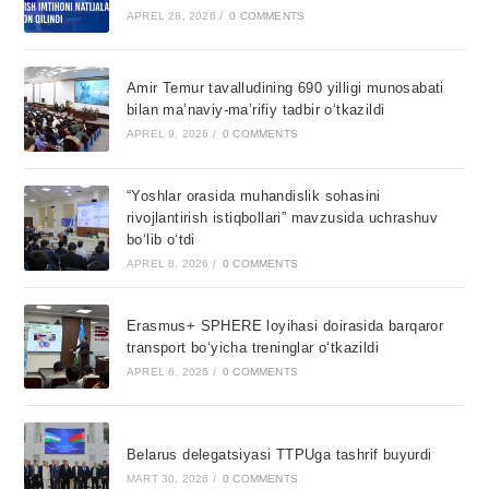
APREL 28, 2026
/
0 COMMENTS
Amir Temur tavalludining 690 yilligi munosabati
bilan ma’naviy-ma’rifiy tadbir o‘tkazildi
APREL 9, 2026
/
0 COMMENTS
“Yoshlar orasida muhandislik sohasini
rivojlantirish istiqbollari” mavzusida uchrashuv
bo‘lib o‘tdi
APREL 8, 2026
/
0 COMMENTS
Erasmus+ SPHERE loyihasi doirasida barqaror
transport bo‘yicha treninglar o‘tkazildi
APREL 6, 2026
/
0 COMMENTS
Belarus delegatsiyasi TTPUga tashrif buyurdi
MART 30, 2026
/
0 COMMENTS