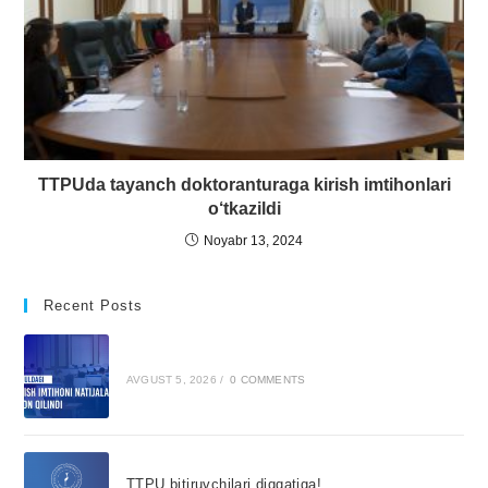
TTPUda tayanch doktoranturaga kirish imtihonlari
o‘tkazildi
Noyabr 13, 2024
Recent Posts
AVGUST 5, 2026
/
0 COMMENTS
TTPU bitiruvchilari diqqatiga!