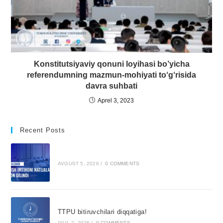
Konstitutsiyaviy qonuni loyihasi bo’yicha
referendumning mazmun-mohiyati to‘g‘risida
davra suhbati
Aprel 3, 2023
Recent Posts
AVGUST 5, 2026
/
0 COMMENTS
TTPU bitiruvchilari diqqatiga!
IYUL 2, 2026
/
0 COMMENTS