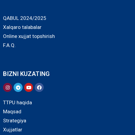
QABUL 2024/2025
Xalqaro talabalar
Online xujjat topshirish
F.A.Q.
BIZNI KUZATING
TTPU haqida
Maqsad
Strategiya
Xujjatlar