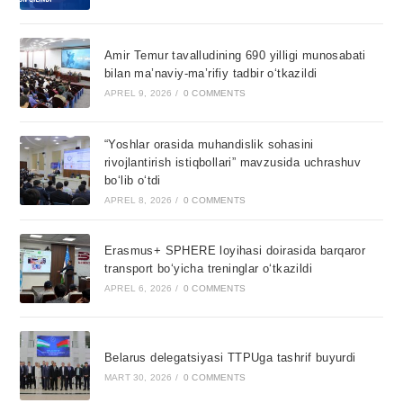
Amir Temur tavalludining 690 yilligi munosabati
bilan ma’naviy-ma’rifiy tadbir o‘tkazildi
APREL 9, 2026
/
0 COMMENTS
“Yoshlar orasida muhandislik sohasini
rivojlantirish istiqbollari” mavzusida uchrashuv
bo‘lib o‘tdi
APREL 8, 2026
/
0 COMMENTS
Erasmus+ SPHERE loyihasi doirasida barqaror
transport bo‘yicha treninglar o‘tkazildi
APREL 6, 2026
/
0 COMMENTS
Belarus delegatsiyasi TTPUga tashrif buyurdi
MART 30, 2026
/
0 COMMENTS