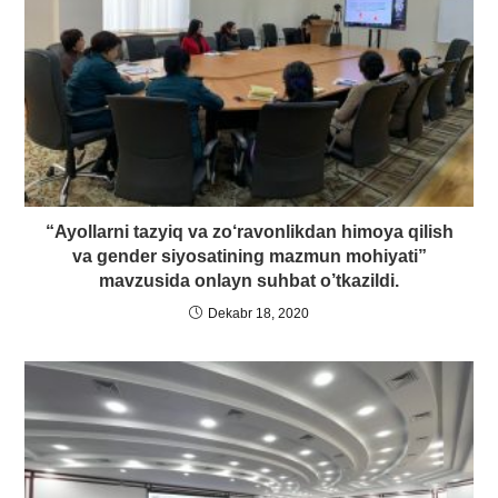
“Ayollarni tazyiq va zo‘ravonlikdan himoya qilish
va gender siyosatining mazmun mohiyati”
mavzusida onlayn suhbat o’tkazildi.
Dekabr 18, 2020