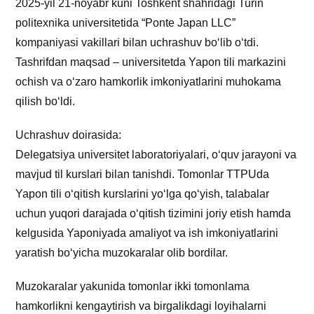
2025-yil 21-noyabr kuni Toshkent shahridagi Turin
politexnika universitetida “Ponte Japan LLC”
kompaniyasi vakillari bilan uchrashuv bo‘lib o‘tdi.
Tashrifdan maqsad – universitetda Yapon tili markazini
ochish va o‘zaro hamkorlik imkoniyatlarini muhokama
qilish bo‘ldi.
Uchrashuv doirasida:
Delegatsiya universitet laboratoriyalari, o‘quv jarayoni va
mavjud til kurslari bilan tanishdi. Tomonlar TTPUda
Yapon tili o‘qitish kurslarini yo‘lga qo‘yish, talabalar
uchun yuqori darajada o‘qitish tizimini joriy etish hamda
kelgusida Yaponiyada amaliyot va ish imkoniyatlarini
yaratish bo‘yicha muzokaralar olib bordilar.
Muzokaralar yakunida tomonlar ikki tomonlama
hamkorlikni kengaytirish va birgalikdagi loyihalarni