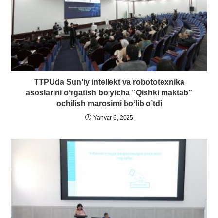
TTPUda Sunʼiy intellekt va robototexnika
asoslarini oʻrgatish boʻyicha “Qishki maktab”
ochilish marosimi boʻlib o’tdi
Yanvar 6, 2025