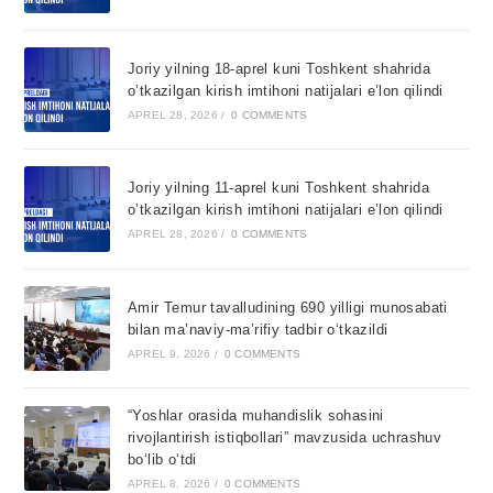
Joriy yilning 18-aprel kuni Toshkent shahrida
o’tkazilgan kirish imtihoni natijalari e’lon qilindi
APREL 28, 2026
/
0 COMMENTS
Joriy yilning 11-aprel kuni Toshkent shahrida
o’tkazilgan kirish imtihoni natijalari e’lon qilindi
APREL 28, 2026
/
0 COMMENTS
Amir Temur tavalludining 690 yilligi munosabati
bilan ma’naviy-ma’rifiy tadbir o‘tkazildi
APREL 9, 2026
/
0 COMMENTS
“Yoshlar orasida muhandislik sohasini
rivojlantirish istiqbollari” mavzusida uchrashuv
bo‘lib o‘tdi
APREL 8, 2026
/
0 COMMENTS