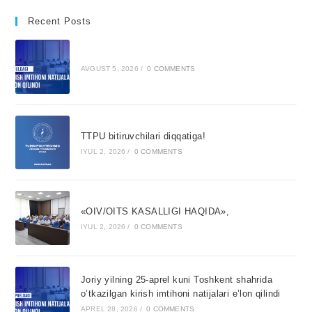
Recent Posts
AVGUST 5, 2026
/
0 COMMENTS
TTPU bitiruvchilari diqqatiga!
IYUL 2, 2026
/
0 COMMENTS
«OIV/OITS KASALLIGI HAQIDA»,
IYUL 2, 2026
/
0 COMMENTS
Joriy yilning 25-aprel kuni Toshkent shahrida
o’tkazilgan kirish imtihoni natijalari e’lon qilindi
APREL 28, 2026
/
0 COMMENTS