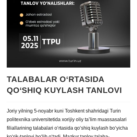
TALABALAR O‘RTASIDA
QO‘SHIQ KUYLASH TANLOVI
Joriy yilning 5-noyabr kuni Toshkent shahridagi Turin
politexnika universitetida xorijiy oliy ta’lim muassasalari
filiallarining talabalari o‘rtasida qo‘shiq kuylash bo‘yicha
ko‘rik-tanlovi bo‘lib o‘tadi. Mazkur tanlov talaba-