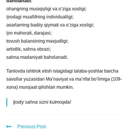
baholanadi:
ohangning musiqiyligi va oʻziga xosligi;
ijrodagi muallifning individualligi;
asarlarning badiiy qiymati va oʻziga xosligi;
ijro mahorati, darajasi;
tovush balansining mavjudligi;
artistlik, sahna obrazi;
sahna madaniyati baholanadi.
Tanlovda ishtirok etish istagidagi talaba-yoshlar barcha
savollar yuzasidan Ma’naviyat va ma’rifat bo‘limiga (109-
xona) murojaat qilishlari mumkin.
Ijodiy sahna sizni kutmoqda!
Previous Post