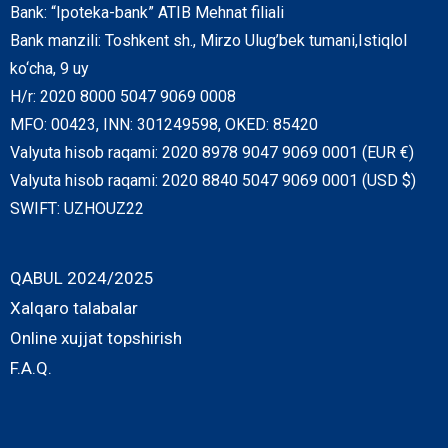
Bank: “Ipoteka-bank” ATIB Mehnat filiali
Bank manzili: Toshkent sh., Mirzo Ulug’bek tumani,Istiqlol
ko‘cha, 9 uy
H/r: 2020 8000 5047 9069 0008
MFO: 00423, INN: 301249598, OKED: 85420
Valyuta hisob raqami: 2020 8978 9047 9069 0001 (EUR €)
Valyuta hisob raqami: 2020 8840 5047 9069 0001 (USD $)
SWIFT: UZHOUZ22
QABUL 2024/2025
Xalqaro talabalar
Online xujjat topshirish
F.A.Q.