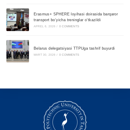
Erasmus+ SPHERE loyihasi doirasida barqaror
transport bo‘yicha treninglar o‘tkazildi
APREL 6, 2026
/
0 COMMENTS
Belarus delegatsiyasi TTPUga tashrif buyurdi
MART 30, 2026
/
0 COMMENTS