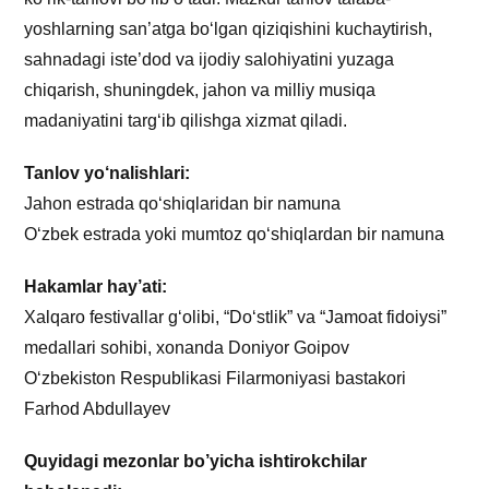
yoshlarning san’atga bo‘lgan qiziqishini kuchaytirish,
sahnadagi iste’dod va ijodiy salohiyatini yuzaga
chiqarish, shuningdek, jahon va milliy musiqa
madaniyatini targ‘ib qilishga xizmat qiladi.
Tanlov yo‘nalishlari:
Jahon estrada qo‘shiqlaridan bir namuna
O‘zbek estrada yoki mumtoz qo‘shiqlardan bir namuna
Hakamlar hay’ati:
Xalqaro festivallar g‘olibi, “Do‘stlik” va “Jamoat fidoiysi”
medallari sohibi, xonanda Doniyor Goipov
O‘zbekiston Respublikasi Filarmoniyasi bastakori
Farhod Abdullayev
Quyidagi mezonlar bo’yicha ishtirokchilar