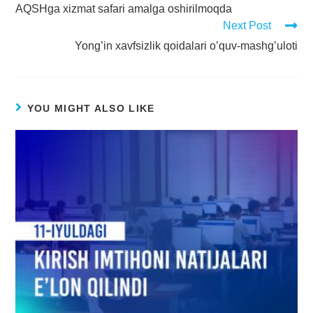
AQSHga xizmat safari amalga oshirilmoqda
Next Post
Yong’in xavfsizlik qoidalari o’quv-mashg’uloti
YOU MIGHT ALSO LIKE