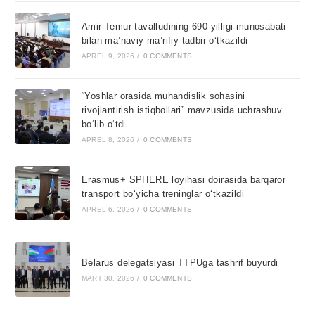
Amir Temur tavalludining 690 yilligi munosabati
bilan ma’naviy-ma’rifiy tadbir o‘tkazildi
APREL 9, 2026
/
0 COMMENTS
“Yoshlar orasida muhandislik sohasini
rivojlantirish istiqbollari” mavzusida uchrashuv
bo‘lib o‘tdi
APREL 8, 2026
/
0 COMMENTS
Erasmus+ SPHERE loyihasi doirasida barqaror
transport bo‘yicha treninglar o‘tkazildi
APREL 6, 2026
/
0 COMMENTS
Belarus delegatsiyasi TTPUga tashrif buyurdi
MART 30, 2026
/
0 COMMENTS