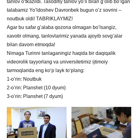
tanlov o‘tkazildi. Tasodifiy tanlov yo’li bilan g’olib bo’lgan
talabamiz Yo’ldoshev Davronbek bugun o’z sovrini –
noutbuk oldi! TABRIKLAYMIZ!
Agar bu safar g’alaba qozona olmagan bo’lsangiz,
xavotir olmang, tanlovlarimiz yanada ajoyib sovg’alar
bilan davom etmoqda!
Nimaga Turinni tanlaganingiz haqida bir daqiqalik
videorolik tayyorlang va universitetimiz ijtimoiy
tarmoqlarida eng ko‘p layk to‘plang:
1-o’rin: Noutbuk
2-o’rin: Planshet (10 dyum)
3-o’rin: Planshet (7 dyum)