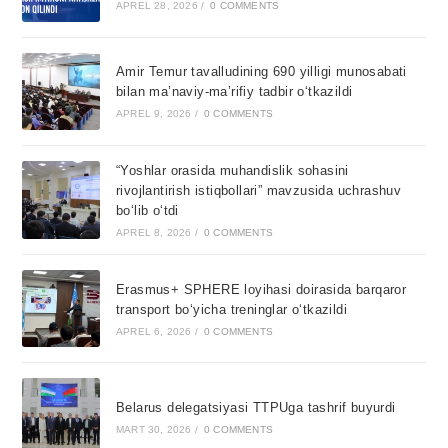
APREL 28, 2026
/
0 COMMENTS
Amir Temur tavalludining 690 yilligi munosabati
bilan ma’naviy-ma’rifiy tadbir o‘tkazildi
APREL 9, 2026
/
0 COMMENTS
“Yoshlar orasida muhandislik sohasini
rivojlantirish istiqbollari” mavzusida uchrashuv
bo‘lib o‘tdi
APREL 8, 2026
/
0 COMMENTS
Erasmus+ SPHERE loyihasi doirasida barqaror
transport bo‘yicha treninglar o‘tkazildi
APREL 6, 2026
/
0 COMMENTS
Belarus delegatsiyasi TTPUga tashrif buyurdi
MART 30, 2026
/
0 COMMENTS