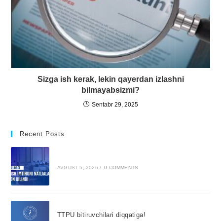
Sizga ish kerak, lekin qayerdan izlashni
bilmayabsizmi?
Sentabr 29, 2025
Recent Posts
AVGUST 5, 2026
/
0 COMMENTS
TTPU bitiruvchilari diqqatiga!