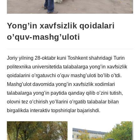
Yong’in xavfsizlik qoidalari
o’quv-mashg’uloti
Joriy yilning 28-oktabr kuni Toshkent shahridagi Turin
politexnika universitetida talabalarga yong’in xavfsizlik
qoidalarini o’rgatuvchi o’quv mashg’uloti bo’lib o’tdi.
Mashg’ulot davomida yong’in xavfsizlik xodimlari
talabalarga yong’in paytida qanday qilib o’zini tutish,
olovni tez o’chirish yo’llarini o’rgatib talabalar bilan
birgalikda interaktiv topshiriqlar bajarishdi.