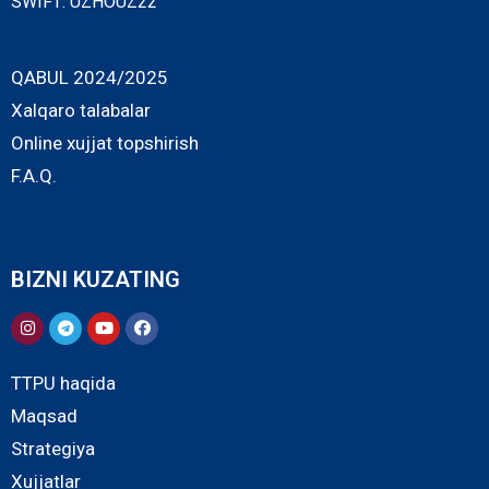
SWIFT: UZHOUZ22
QABUL 2024/2025
Xalqaro talabalar
Online xujjat topshirish
F.A.Q.
BIZNI KUZATING
TTPU haqida
Maqsad
Strategiya
Xujjatlar