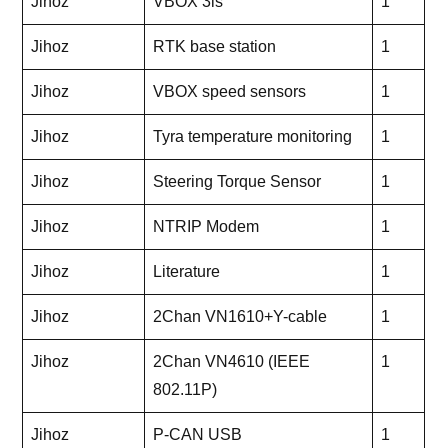
Jihoz
VBOX 3is
1
Jihoz
RTK base station
1
Jihoz
VBOX speed sensors
1
Jihoz
Tyra temperature monitoring
1
Jihoz
Steering Torque Sensor
1
Jihoz
NTRIP Modem
1
Jihoz
Literature
1
Jihoz
2Chan VN1610+Y-cable
1
Jihoz
2Chan VN4610 (IEEE
1
802.11P)
Jihoz
P-CAN USB
1