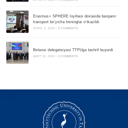
Erasmus+ SPHERE loyihasi doirasida barqaror
transport bo‘yicha treninglar o‘tkazildi
APREL 6, 2026
/
0 COMMENTS
Belarus delegatsiyasi TTPUga tashrif buyurdi
MART 30, 2026
/
0 COMMENTS