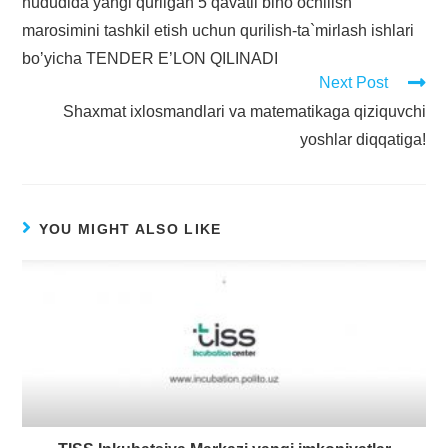
hududida yangi qurilgan 5 qavatli bino ochilish
marosimini tashkil etish uchun qurilish-ta`mirlash ishlari
boʼyicha TENDER E’LON QILINАDI
Next Post
Shaxmat ixlosmandlari va matematikaga qiziquvchi
yoshlar diqqatiga!
YOU MIGHT ALSO LIKE