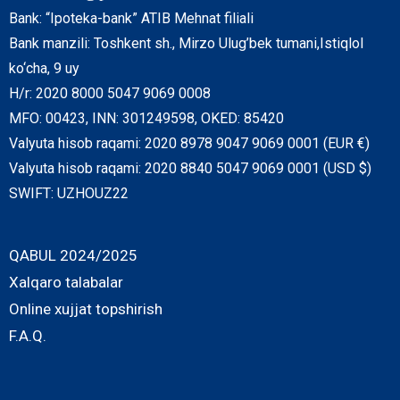
Bank: “Ipoteka-bank” ATIB Mehnat filiali
Bank manzili: Toshkent sh., Mirzo Ulug’bek tumani,Istiqlol
ko‘cha, 9 uy
H/r: 2020 8000 5047 9069 0008
MFO: 00423, INN: 301249598, OKED: 85420
Valyuta hisob raqami: 2020 8978 9047 9069 0001 (EUR €)
Valyuta hisob raqami: 2020 8840 5047 9069 0001 (USD $)
SWIFT: UZHOUZ22
QABUL 2024/2025
Xalqaro talabalar
Online xujjat topshirish
F.A.Q.