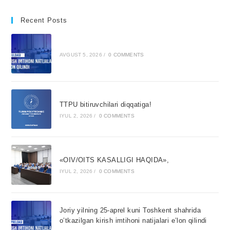
Recent Posts
AVGUST 5, 2026
/
0 COMMENTS
TTPU bitiruvchilari diqqatiga!
IYUL 2, 2026
/
0 COMMENTS
«OIV/OITS KASALLIGI HAQIDA»,
IYUL 2, 2026
/
0 COMMENTS
Joriy yilning 25-aprel kuni Toshkent shahrida
o’tkazilgan kirish imtihoni natijalari e’lon qilindi