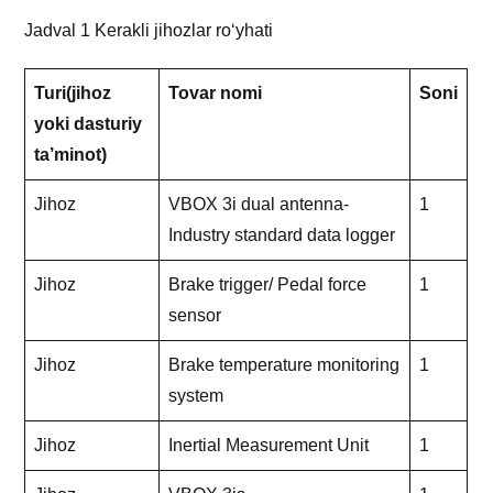
Jadval 1 Kerakli jihozlar ro‘yhati
Turi(jihoz
Tovar nomi
Soni
yoki dasturiy
ta’minot)
Jihoz
VBOX 3i dual antenna-
1
Industry standard data logger
Jihoz
Brake trigger/ Pedal force
1
sensor
Jihoz
Brake temperature monitoring
1
system
Jihoz
Inertial Measurement Unit
1