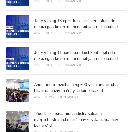
APREL 28, 2026
/
0 COMMENTS
Joriy yilning 18-aprel kuni Toshkent shahrida
o’tkazilgan kirish imtihoni natijalari e’lon qilindi
APREL 28, 2026
/
0 COMMENTS
Joriy yilning 11-aprel kuni Toshkent shahrida
o’tkazilgan kirish imtihoni natijalari e’lon qilindi
APREL 28, 2026
/
0 COMMENTS
Amir Temur tavalludining 690 yilligi munosabati
bilan ma’naviy-ma’rifiy tadbir o‘tkazildi
APREL 9, 2026
/
0 COMMENTS
“Yoshlar orasida muhandislik sohasini
rivojlantirish istiqbollari” mavzusida uchrashuv
bo‘lib o‘tdi
APREL 8, 2026
/
0 COMMENTS