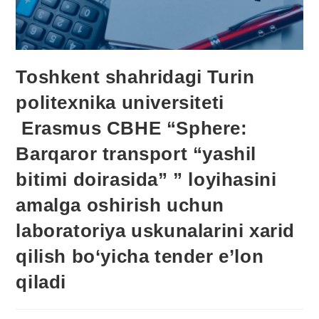
Toshkent shahridagi Turin
politexnika universiteti
Erasmus CBHE “Sphere:
Barqaror transport “yashil
bitimi doirasida” ” loyihasini
amalga oshirish uchun
laboratoriya uskunalarini xarid
qilish bo‘yicha tender e’lon
qiladi