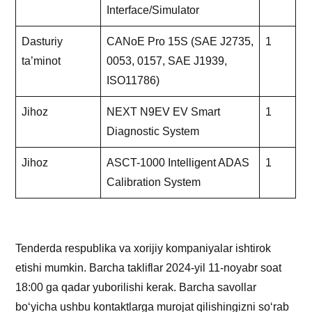
Interface/Simulator
Dasturiy
CANoE Pro 15S (SAE J2735,
1
ta’minot
0053, 0157, SAE J1939,
ISO11786)
Jihoz
NEXT N9EV EV Smart
1
Diagnostic System
Jihoz
ASCT-1000 Intelligent ADAS
1
Calibration System
Tenderda respublika va xorijiy kompaniyalar ishtirok
etishi mumkin. Barcha takliflar 2024-yil 11-noyabr soat
18:00 ga qadar yuborilishi kerak. Barcha savollar
bo‘yicha ushbu kontaktlarga murojat qilishingizni so‘rab