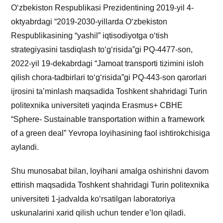
O‘zbekiston Respublikasi Prezidentining 2019-yil 4-
oktyabrdagi “2019-2030-yillarda O‘zbekiston
Respublikasining “yashil” iqtisodiyotga o‘tish
strategiyasini tasdiqlash to‘g‘risida”gi PQ-4477-son,
2022-yil 19-dekabrdagi “Jamoat transporti tizimini isloh
qilish chora-tadbirlari to‘g‘risida”gi PQ-443-son qarorlari
ijrosini ta’minlash maqsadida Toshkent shahridagi Turin
politexnika universiteti yaqinda Erasmus+ CBHE
“Sphere- Sustainable transportation within a framework
of a green deal” Yevropa loyihasining faol ishtirokchisiga
aylandi.
Shu munosabat bilan, loyihani amalga oshirishni davom
ettirish maqsadida Toshkent shahridagi Turin politexnika
universiteti 1-jadvalda ko‘rsatilgan laboratoriya
uskunalarini xarid qilish uchun tender e’lon qiladi.