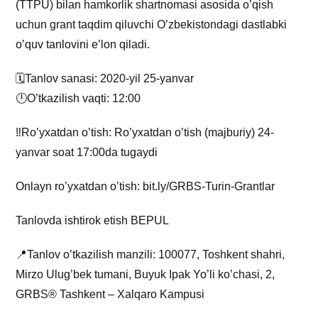
(TTPU) bilan hamkorlik shartnomasi asosida o’qish
uchun grant taqdim qiluvchi O’zbekistondagi dastlabki
o’quv tanlovini e’lon qiladi.
🗓Tanlov sanasi: 2020-yil 25-yanvar
🕛O’tkazilish vaqti: 12:00
‼️Ro’yxatdan o’tish: Ro’yxatdan o’tish (majburiy) 24-
yanvar soat 17:00da tugaydi
Onlayn ro’yxatdan o’tish: bit.ly/GRBS-Turin-Grantlar
Tanlovda ishtirok etish BEPUL
📍Tanlov o’tkazilish manzili: 100077, Toshkent shahri,
Mirzo Ulug’bek tumani, Buyuk Ipak Yo’li ko’chasi, 2,
GRBS® Tashkent – Xalqaro Kampusi