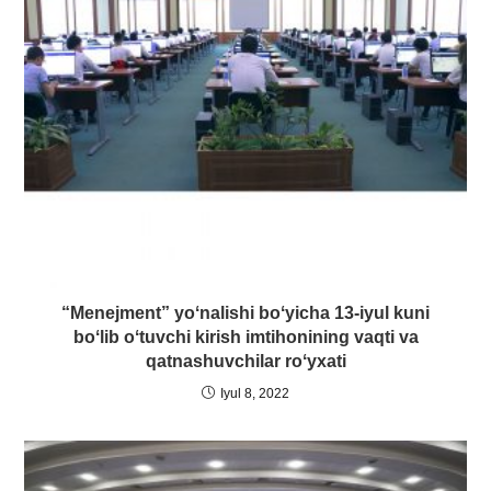
“Menejment” yoʻnalishi boʻyicha 13-iyul kuni
boʻlib oʻtuvchi kirish imtihonining vaqti va
qatnashuvchilar roʻyxati
Iyul 8, 2022