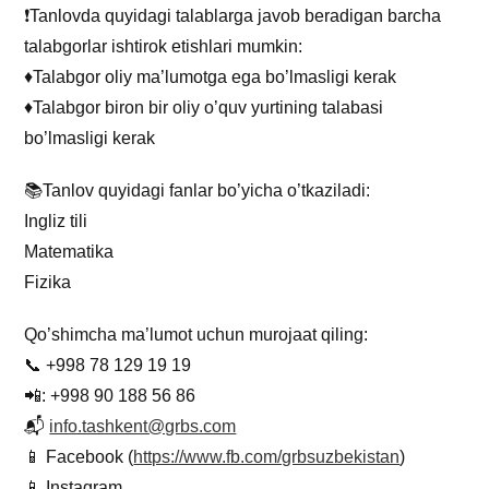
❗️Tanlovda quyidagi talablarga javob beradigan barcha
talabgorlar ishtirok etishlari mumkin:
♦️Talabgor oliy ma’lumotga ega bo’lmasligi kerak
♦️Talabgor biron bir oliy o’quv yurtining talabasi
bo’lmasligi kerak
📚Tanlov quyidagi fanlar bo’yicha o’tkaziladi:
Ingliz tili
Matematika
Fizika
Qo’shimcha ma’lumot uchun murojaat qiling:
📞 +998 78 129 19 19
📲: +998 90 188 56 86
📬
info.tashkent@grbs.com
📱 Facebook (
https://www.fb.com/grbsuzbekistan
)
📱 Instagram