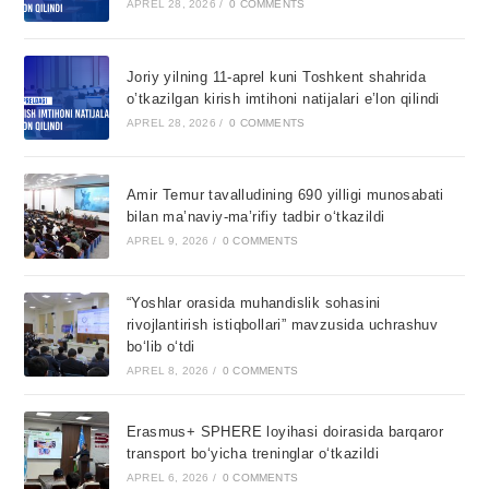
APREL 28, 2026
/
0 COMMENTS
Joriy yilning 11-aprel kuni Toshkent shahrida
o’tkazilgan kirish imtihoni natijalari e’lon qilindi
APREL 28, 2026
/
0 COMMENTS
Amir Temur tavalludining 690 yilligi munosabati
bilan ma’naviy-ma’rifiy tadbir o‘tkazildi
APREL 9, 2026
/
0 COMMENTS
“Yoshlar orasida muhandislik sohasini
rivojlantirish istiqbollari” mavzusida uchrashuv
bo‘lib o‘tdi
APREL 8, 2026
/
0 COMMENTS
Erasmus+ SPHERE loyihasi doirasida barqaror
transport bo‘yicha treninglar o‘tkazildi
APREL 6, 2026
/
0 COMMENTS