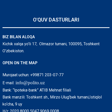
O'QUV DASTURLARI
BIZ BILAN ALOQA
Kichik xalqa yo’li 17, Olmazor tumani, 100095, Toshkent
O’zbekiston.
OPEN ON THE MAP
Murojaat uchun: +99871 203-07-77
info@polito.uz
E-mail:
Bank: “Ipoteka-bank” ATIB Mehnat filiali
Bank manzili: Toshkent sh., Mirzo Ulug’bek tumani,Istiqlol
ko‘cha, 9 uy
H/r: 2020 8000 5047 9069 0008