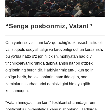
“Senga posbonmiz, Vatan!”
Ona yurtni sevish, uni ko‘z qorachig‘idek asrash, istiqloli
va istiqboli, osoyishtaligi va farovonligi uchun kurashish,
bu yo‘lda hatto o‘z jonini tikish, mohiyatan haqiqiy
tinchlikparvarlik ruhida tarbiyalanish har bir o‘zbek
o‘g‘lonining burchidir. Harbiylarimiz tun-u kun qo‘lni
qo‘lga berib, hattoki jonlarini ham fido qilib, ona
zaminlarini sarhadlarini dahlsizligini himoya qilib
kelishmoqda.
“Vatan himoyachilari kuni” Toshkent shahridagi Turin
politexnika universitetida keng nishonlandi. Tadbirda