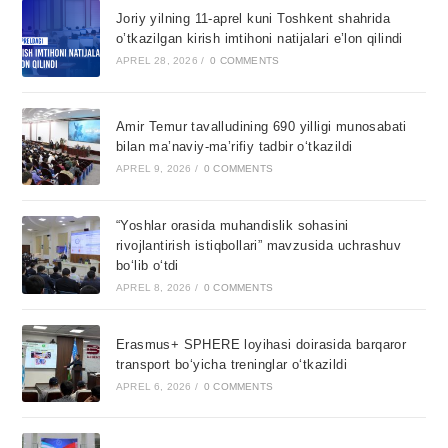
Joriy yilning 11-aprel kuni Toshkent shahrida
o’tkazilgan kirish imtihoni natijalari e’lon qilindi
APREL 28, 2026
/
0 COMMENTS
Amir Temur tavalludining 690 yilligi munosabati
bilan ma’naviy-ma’rifiy tadbir o‘tkazildi
APREL 9, 2026
/
0 COMMENTS
“Yoshlar orasida muhandislik sohasini
rivojlantirish istiqbollari” mavzusida uchrashuv
bo‘lib o‘tdi
APREL 8, 2026
/
0 COMMENTS
Erasmus+ SPHERE loyihasi doirasida barqaror
transport bo‘yicha treninglar o‘tkazildi
APREL 6, 2026
/
0 COMMENTS