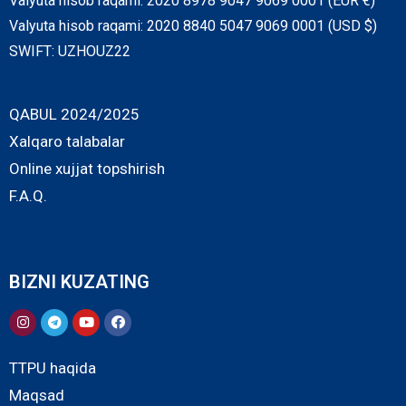
Valyuta hisob raqami: 2020 8978 9047 9069 0001 (EUR €)
Valyuta hisob raqami: 2020 8840 5047 9069 0001 (USD $)
SWIFT: UZHOUZ22
QABUL 2024/2025
Xalqaro talabalar
Online xujjat topshirish
F.A.Q.
BIZNI KUZATING
TTPU haqida
Maqsad