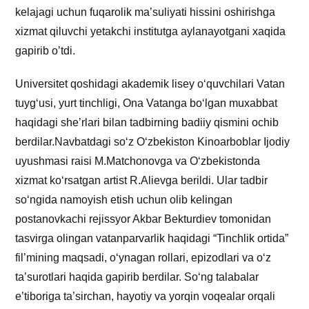
kelajagi uchun fuqarolik ma’suliyati hissini oshirishga
xizmat qiluvchi yetakchi institutga aylanayotgani xaqida
gapirib o’tdi.
Universitet qoshidagi akademik lisey o‘quvchilari Vatan
tuyg‘usi, yurt tinchligi, Ona Vatanga bo‘lgan muxabbat
haqidagi she’rlari bilan tadbirning badiiy qismini ochib
berdilar.Navbatdagi so‘z O‘zbekiston Kinoarboblar Ijodiy
uyushmasi raisi M.Matchonovga va O‘zbekistonda
xizmat ko‘rsatgan artist R.Alievga berildi. Ular tadbir
so‘ngida namoyish etish uchun olib kelingan
postanovkachi rejissyor Akbar Bekturdiev tomonidan
tasvirga olingan vatanparvarlik haqidagi “Tinchlik ortida”
fil’mining maqsadi, o‘ynagan rollari, epizodlari va o‘z
ta’surotlari haqida gapirib berdilar. So‘ng talabalar
e’tiboriga ta’sirchan, hayotiy va yorqin voqealar orqali