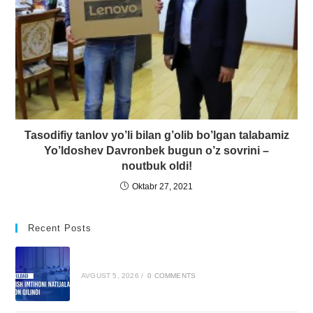
Tasodifiy tanlov yo’li bilan g’olib bo’lgan talabamiz
Yo’ldoshev Davronbek bugun o’z sovrini –
noutbuk oldi!
Oktabr 27, 2021
Recent Posts
AVGUST 5, 2026
/
0 COMMENTS