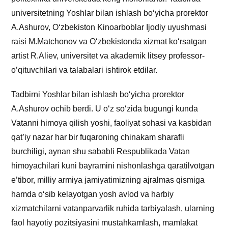
universitetning Yoshlar bilan ishlash bo‘yicha prorektor
A.Ashurov, O‘zbekiston Kinoarboblar Ijodiy uyushmasi
raisi M.Matchonov va O‘zbekistonda xizmat ko‘rsatgan
artist R.Aliev, universitet va akademik litsey professor-
o’qituvchilari va talabalari ishtirok etdilar.
Tadbirni Yoshlar bilan ishlash bo‘yicha prorektor
A.Ashurov ochib berdi. U o‘z so‘zida bugungi kunda
Vatanni himoya qilish yoshi, faoliyat sohasi va kasbidan
qat’iy nazar har bir fuqaroning chinakam sharafli
burchiligi, aynan shu sababli Respublikada Vatan
himoyachilari kuni bayramini nishonlashga qaratilvotgan
e’tibor, milliy armiya jamiyatimizning ajralmas qismiga
hamda o‘sib kelayotgan yosh avlod va harbiy
xizmatchilarni vatanparvarlik ruhida tarbiyalash, ularning
faol hayotiy pozitsiyasini mustahkamlash, mamlakat