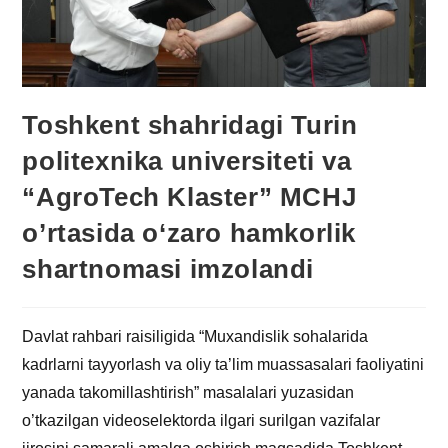
Toshkent shahridagi Turin
politexnika universiteti va
“AgroTech Klaster” MCHJ
o’rtasida o‘zaro hamkorlik
shartnomasi imzolandi
Davlat rahbari raisiligida “Muxandislik sohalarida
kadrlarni tayyorlash va oliy ta’lim muassasalari faoliyatini
yanada takomillashtirish” masalalari yuzasidan
o’tkazilgan videoselektorda ilgari surilgan vazifalar