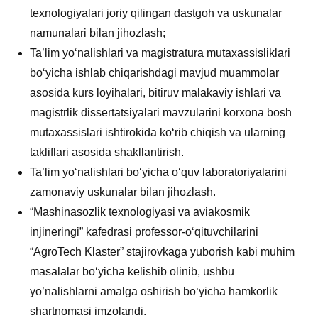
texnologiyalari joriy qilingan dastgoh va uskunalar
namunalari bilan jihozlash;
Ta’lim yo‘nalishlari va magistratura mutaxassisliklari
bo‘yicha ishlab chiqarishdagi mavjud muammolar
asosida kurs loyihalari, bitiruv malakaviy ishlari va
magistrlik dissertatsiyalari mavzularini korxona bosh
mutaxassislari ishtirokida ko‘rib chiqish va ularning
takliflari asosida shakllantirish.
Ta’lim yo‘nalishlari bo‘yicha o‘quv laboratoriyalarini
zamonaviy uskunalar bilan jihozlash.
“Mashinasozlik texnologiyasi va aviakosmik
injineringi” kafedrasi professor-o‘qituvchilarini
“AgroTech Klaster” stajirovkaga yuborish kabi muhim
masalalar bo‘yicha kelishib olinib, ushbu
yo’nalishlarni amalga oshirish bo‘yicha hamkorlik
shartnomasi imzolandi.