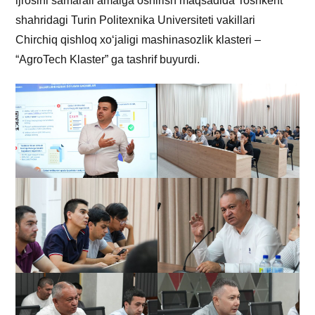
ijrosini samarali amalga oshirish maqsadida Toshkent
shahridagi Turin Politexnika Universiteti vakillari
Chirchiq qishloq xo‘jaligi mashinasozlik klasteri –
“AgroTech Klaster” ga tashrif buyurdi.