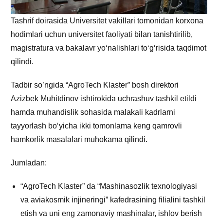
Tashrif doirasida Universitet vakillari tomonidan korxona
hodimlari uchun universitet faoliyati bilan tanishtirilib,
magistratura va bakalavr yo‘nalishlari to‘g‘risida taqdimot
qilindi.
Tadbir so’ngida “AgroTech Klaster” bosh direktori
Azizbek Muhitdinov ishtirokida uchrashuv tashkil etildi
hamda muhandislik sohasida malakali kadrlarni
tayyorlash bo‘yicha ikki tomonlama keng qamrovli
hamkorlik masalalari muhokama qilindi.
Jumladan:
“AgroTech Klaster” da “Mashinasozlik texnologiyasi
va aviakosmik injineringi” kafedrasining filialini tashkil
etish va uni eng zamonaviy mashinalar, ishlov berish