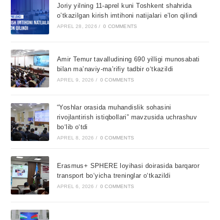
Joriy yilning 11-aprel kuni Toshkent shahrida
o’tkazilgan kirish imtihoni natijalari e’lon qilindi
APREL 28, 2026
/
0 COMMENTS
Amir Temur tavalludining 690 yilligi munosabati
bilan ma’naviy-ma’rifiy tadbir o‘tkazildi
APREL 9, 2026
/
0 COMMENTS
“Yoshlar orasida muhandislik sohasini
rivojlantirish istiqbollari” mavzusida uchrashuv
bo‘lib o‘tdi
APREL 8, 2026
/
0 COMMENTS
Erasmus+ SPHERE loyihasi doirasida barqaror
transport bo‘yicha treninglar o‘tkazildi
APREL 6, 2026
/
0 COMMENTS