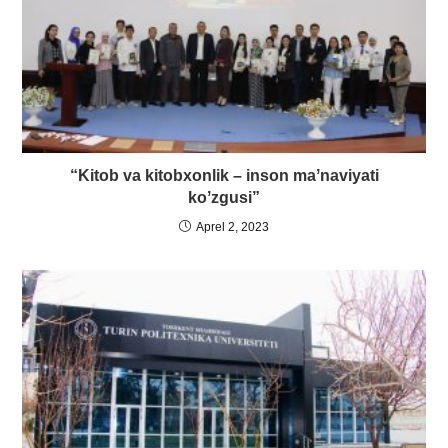
“Kitob va kitobxonlik – inson maʼnaviyati
koʼzgusi”
Aprel 2, 2023