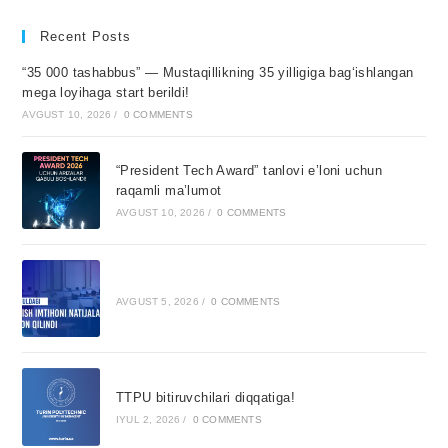
Recent Posts
“35 000 tashabbus” — Mustaqillikning 35 yilligiga bagʻishlangan
mega loyihaga start berildi!
AVGUST 10, 2026
/
0 COMMENTS
“President Tech Award” tanlovi e’loni uchun
raqamli ma’lumot
AVGUST 10, 2026
/
0 COMMENTS
AVGUST 5, 2026
/
0 COMMENTS
TTPU bitiruvchilari diqqatiga!
IYUL 2, 2026
/
0 COMMENTS