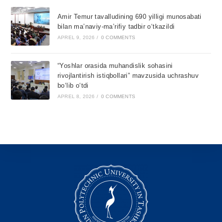
Amir Temur tavalludining 690 yilligi munosabati
bilan ma’naviy-ma’rifiy tadbir o‘tkazildi
APREL 9, 2026
/
0 COMMENTS
“Yoshlar orasida muhandislik sohasini
rivojlantirish istiqbollari” mavzusida uchrashuv
bo‘lib o‘tdi
APREL 8, 2026
/
0 COMMENTS