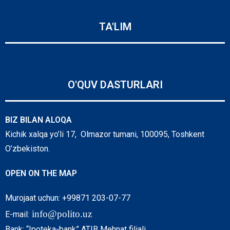
TA'LIM
O'QUV DASTURLARI
BIZ BILAN ALOQA
Kichik xalqa yo’li 17, Olmazor tumani, 100095, Toshkent
O’zbekiston.
OPEN ON THE MAP
Murojaat uchun: +99871 203-07-77
info@polito.uz
E-mail:
Bank: “Ipoteka-bank” ATIB Mehnat filiali