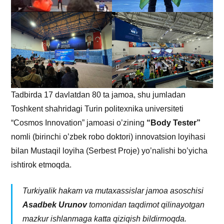
Tadbirda 17 davlatdan 80 ta jamoa, shu jumladan
Toshkent shahridagi Turin politexnika universiteti
“Cosmos Innovation” jamoasi o’zining
“Body Tester”
nomli (birinchi o’zbek robo doktori) innovatsion loyihasi
bilan Mustaqil loyiha (Serbest Proje) yo’nalishi bo’yicha
ishtirok etmoqda.
Turkiyalik hakam va mutaxassislar jamoa asoschisi
Asadbek Urunov
tomonidan taqdimot qilinayotgan
mazkur ishlanmaga katta qiziqish bildirmoqda.