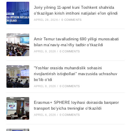
Joriy yilning 11-aprel kuni Toshkent shahrida
o’tkazilgan kirish imtihoni natijalari e’lon qilindi
APREL 28, 2026
/
0 COMMENTS
Amir Temur tavalludining 690 yilligi munosabati
bilan ma’naviy-ma’rifiy tadbir o‘tkazildi
APREL 9, 2026
/
0 COMMENTS
“Yoshlar orasida muhandislik sohasini
rivojlantirish istiqbollari” mavzusida uchrashuv
bo‘lib o‘tdi
APREL 8, 2026
/
0 COMMENTS
Erasmus+ SPHERE loyihasi doirasida barqaror
transport bo‘yicha treninglar o‘tkazildi
APREL 6, 2026
/
0 COMMENTS