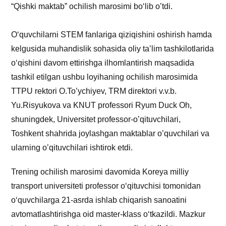
“Qishki maktab” ochilish marosimi boʻlib o’tdi.
Oʻquvchilarni STEM fanlariga qiziqishini oshirish hamda
kelgusida muhandislik sohasida oliy taʼlim tashkilotlarida
oʻqishini davom ettirishga ilhomlantirish maqsadida
tashkil etilgan ushbu loyihaning ochilish marosimida
TTPU rektori O.To’ychiyev, TRM direktori v.v.b.
Yu.Risyukova va KNUT professori Ryum Duck Oh,
shuningdek, Universitet professor-o’qituvchilari,
Toshkent shahrida joylashgan maktablar o’quvchilari va
ularning o’qituvchilari ishtirok etdi.
Trening ochilish marosimi davomida Koreya milliy
transport universiteti professor oʻqituvchisi tomonidan
oʻquvchilarga 21-asrda ishlab chiqarish sanoatini
avtomatlashtirishga oid master-klass oʻtkazildi. Mazkur