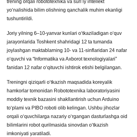
trening orqali robototexnika va sunʼiy intellekt
yoʻnalishida bilim olishning qanchalik muhim ekanligi
tushuntirildi.
Joriy yilning 6–10-yanvar kunlari o‘tkaziladigan o‘quv
jarayonlarida Toshkent shahridagi 12 ta tumanda
joylashgan maktablarning 10- va 11-sinflaridan 24 nafar
oʻquvchi va “Informatika va Axborot texnologiyalari”
fanidan 12 nafar oʻqituvchi ishtirok etishi belgilangan.
Treningni qiziqarli oʻtkazish maqsadida koreyalik
hamkorlar tomonidan Robototexnika laboratoriyasini
moddiy texnik bazasini shakllantirish uchun Arduino
toʻplami va PIBO roboti olib kelingan. Ushbu jihozlar
orqali oʻquvchilarga nazariy oʻrgangan dasturlashga oid
bilimlarini robot qurilmasida sinovdan oʻtkazish
imkoniyati yaratiladi.