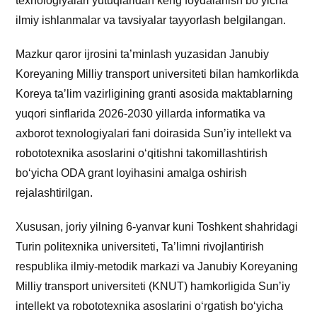
texnologiyalari yutuqlaridan keng foydalanish boʻyicha
ilmiy ishlanmalar va tavsiyalar tayyorlash belgilangan.
Mazkur qaror ijrosini ta’minlash yuzasidan Janubiy
Koreyaning Milliy transport universiteti bilan hamkorlikda
Koreya taʼlim vazirligining granti asosida maktablarning
yuqori sinflarida 2026-2030 yillarda informatika va
axborot texnologiyalari fani doirasida Sunʼiy intellekt va
robototexnika asoslarini oʻqitishni takomillashtirish
boʻyicha ODA grant loyihasini amalga oshirish
rejalashtirilgan.
Xususan, joriy yilning 6-yanvar kuni Toshkent shahridagi
Turin politexnika universiteti, Ta’limni rivojlantirish
respublika ilmiy-metodik markazi va Janubiy Koreyaning
Milliy transport universiteti (KNUT) hamkorligida Sunʼiy
intellekt va robototexnika asoslarini oʻrgatish boʻyicha