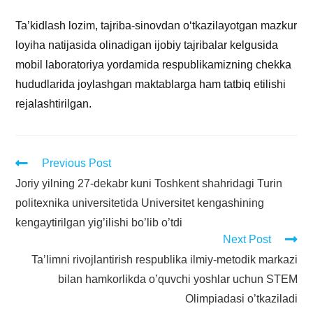
Taʼkidlash lozim, tajriba-sinovdan oʻtkazilayotgan mazkur
loyiha natijasida olinadigan ijobiy tajribalar kelgusida
mobil laboratoriya yordamida respublikamizning chekka
hududlarida joylashgan maktablarga ham tatbiq etilishi
rejalashtirilgan.
Previous Post
Joriy yilning 27-dekabr kuni Toshkent shahridagi Turin
politexnika universitetida Universitet kengashining
kengaytirilgan yig’ilishi bo’lib o’tdi
Next Post
Taʼlimni rivojlantirish respublika ilmiy-metodik markazi
bilan hamkorlikda o’quvchi yoshlar uchun STEM
Olimpiadasi o’tkaziladi