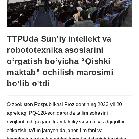
TTPUda Sunʼiy intellekt va
robototexnika asoslarini
oʻrgatish boʻyicha “Qishki
maktab” ochilish marosimi
boʻlib o’tdi
Oʻzbekiston Respublikasi Prezidentining 2023-yil 20-
apreldagi PQ-128-son qarorida taʼlim sohasini
rivojlantirishga qaratilgan tahliliy va amaliy tadqiqotlar
oʻtkazish, taʼlim jarayonida jahon ilm-fani va