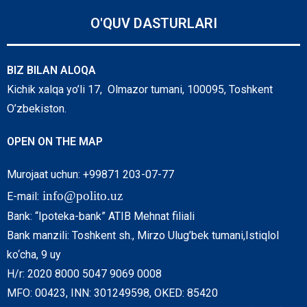
O'QUV DASTURLARI
BIZ BILAN ALOQA
Kichik xalqa yo’li 17, Olmazor tumani, 100095, Toshkent
O’zbekiston.
OPEN ON THE MAP
Murojaat uchun: +99871 203-07-77
info@polito.uz
E-mail:
Bank: “Ipoteka-bank” ATIB Mehnat filiali
Bank manzili: Toshkent sh., Mirzo Ulug’bek tumani,Istiqlol
ko‘cha, 9 uy
H/r: 2020 8000 5047 9069 0008
MFO: 00423, INN: 301249598, OKED: 85420