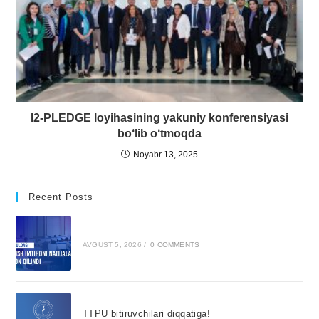
I2-PLEDGE loyihasining yakuniy konferensiyasi
bo‘lib o‘tmoqda
Noyabr 13, 2025
Recent Posts
AVGUST 5, 2026
/
0 COMMENTS
TTPU bitiruvchilari diqqatiga!