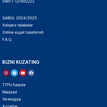
SWIFT: UZHOUZ22
QABUL 2024/2025
Xalqaro talabalar
Online xujjat topshirish
F.A.Q.
BIZNI KUZATING
TTPU haqida
Maqsad
Strategiya
Xujjatlar