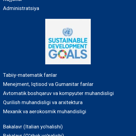
Administratsiya
Tabiiy-matematik fanlar
Menejment, Iqtisod va Gumanitar fanlar
Avtomatik boshqaruv va kompyuter muhandisligi
Qurilish muhandisligi va arxitektura
Mexanik va aerokosmik muhandisligi
Bakalavr (Italian yo'nalishi)
Bakalavr (O'zbek yo'nalishi)