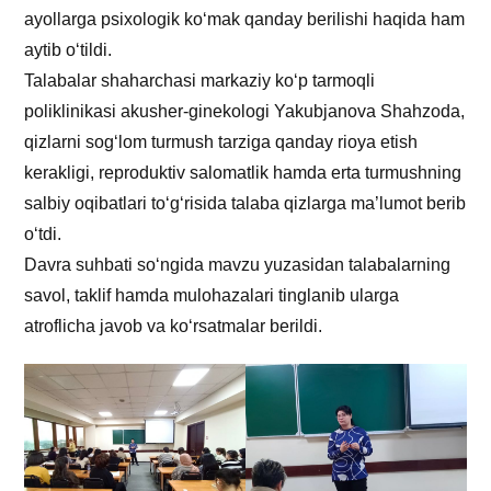
ayollarga psixologik ko‘mak qanday berilishi haqida ham
aytib o‘tildi.
Talabalar shaharchasi markaziy ko‘p tarmoqli
poliklinikasi akusher-ginekologi Yakubjanova Shahzoda,
qizlarni sog‘lom turmush tarziga qanday rioya etish
kerakligi, reproduktiv salomatlik hamda erta turmushning
salbiy oqibatlari to‘g‘risida talaba qizlarga ma’lumot berib
o‘tdi.
Davra suhbati so‘ngida mavzu yuzasidan talabalarning
savol, taklif hamda mulohazalari tinglanib ularga
atroflicha javob va ko‘rsatmalar berildi.