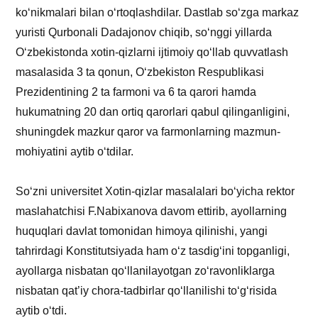
ko‘nikmalari bilan o‘rtoqlashdilar. Dastlab so‘zga markaz
yuristi Qurbonali Dadajonov chiqib, so‘nggi yillarda
O‘zbekistonda xotin-qizlarni ijtimoiy qo‘llab quvvatlash
masalasida 3 ta qonun, O‘zbekiston Respublikasi
Prezidentining 2 ta farmoni va 6 ta qarori hamda
hukumatning 20 dan ortiq qarorlari qabul qilinganligini,
shuningdek mazkur qaror va farmonlarning mazmun-
mohiyatini aytib o‘tdilar.
So‘zni universitet Xotin-qizlar masalalari bo‘yicha rektor
maslahatchisi F.Nabixanova davom ettirib, ayollarning
huquqlari davlat tomonidan himoya qilinishi, yangi
tahrirdagi Konstitutsiyada ham o‘z tasdig‘ini topganligi,
ayollarga nisbatan qo‘llanilayotgan zo‘ravonliklarga
nisbatan qat’iy chora-tadbirlar qo‘llanilishi to‘g‘risida
aytib o‘tdi.