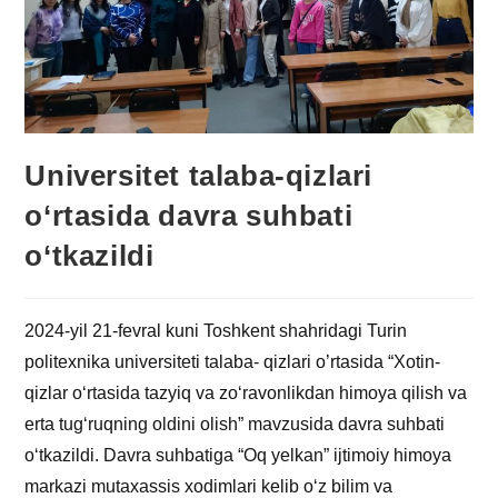
Universitet talaba-qizlari
o‘rtasida davra suhbati
o‘tkazildi
2024-yil 21-fevral kuni Toshkent shahridagi Turin
politexnika universiteti talaba- qizlari o’rtasida “Xotin-
qizlar o‘rtasida tazyiq va zo‘ravonlikdan himoya qilish va
erta tug‘ruqning oldini olish” mavzusida davra suhbati
o‘tkazildi. Davra suhbatiga “Oq yelkan” ijtimoiy himoya
markazi mutaxassis xodimlari kelib o‘z bilim va