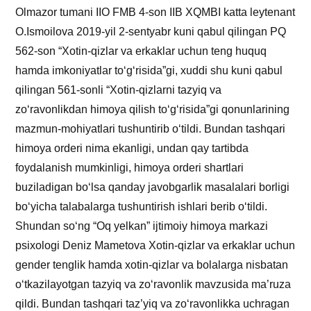
Olmazor tumani IIO FMB 4-son IIB XQMBI katta leytenant
O.Ismoilova 2019-yil 2-sentyabr kuni qabul qilingan PQ
562-son “Xotin-qizlar va erkaklar uchun teng huquq
hamda imkoniyatlar to‘g‘risida”gi, xuddi shu kuni qabul
qilingan 561-sonli “Xotin-qizlarni tazyiq va
zo‘ravonlikdan himoya qilish to‘g‘risida”gi qonunlarining
mazmun-mohiyatlari tushuntirib o‘tildi. Bundan tashqari
himoya orderi nima ekanligi, undan qay tartibda
foydalanish mumkinligi, himoya orderi shartlari
buziladigan bo‘lsa qanday javobgarlik masalalari borligi
bo‘yicha talabalarga tushuntirish ishlari berib o‘tildi.
Shundan so‘ng “Oq yelkan” ijtimoiy himoya markazi
psixologi Deniz Mametova Xotin-qizlar va erkaklar uchun
gender tenglik hamda xotin-qizlar va bolalarga nisbatan
o‘tkazilayotgan tazyiq va zo‘ravonlik mavzusida ma’ruza
qildi. Bundan tashqari taz’yiq va zo‘ravonlikka uchragan