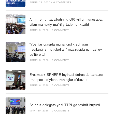
APREL 28, 2026
/
0 COMMENTS
Amir Temur tavalludining 690 yilligi munosabati
bilan ma’naviy-ma’rifiy tadbir o‘tkazildi
APREL 9, 2026
/
0 COMMENTS
“Yoshlar orasida muhandislik sohasini
rivojlantirish istiqbollari” mavzusida uchrashuv
bo‘lib o‘tdi
APREL 8, 2026
/
0 COMMENTS
Erasmus+ SPHERE loyihasi doirasida barqaror
transport bo‘yicha treninglar o‘tkazildi
APREL 6, 2026
/
0 COMMENTS
Belarus delegatsiyasi TTPUga tashrif buyurdi
MART 30, 2026
/
0 COMMENTS