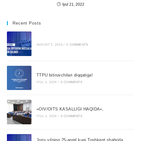
Iyul 21, 2022
Recent Posts
AVGUST 5, 2026
/
0 COMMENTS
TTPU bitiruvchilari diqqatiga!
IYUL 2, 2026
/
0 COMMENTS
«OIV/OITS KASALLIGI HAQIDA»,
IYUL 2, 2026
/
0 COMMENTS
Joriy yilning 25-aprel kuni Toshkent shahrida