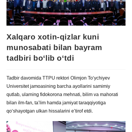
Xalqaro xotin-qizlar kuni
munosabati bilan bayram
tadbiri bo‘lib o‘tdi
Tadbir davomida TTPU rektori Olimjon To‘ychiyev
Universitet jamoasining barcha ayollarini samimiy
qutlab, ularning fidokorona mehnati, bilim va mahorati
bilan ilm-fan, ta’lim hamda jamiyat taraqqiyotiga
qo‘shayotgan ulkan hissalarini e’tirof etdi.