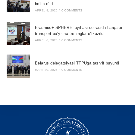
bo‘lib o‘tdi
APREL 8, 2026
/
0 COMMENTS
Erasmus+ SPHERE loyihasi doirasida barqaror
transport bo‘yicha treninglar o‘tkazildi
APREL 6, 2026
/
0 COMMENTS
Belarus delegatsiyasi TTPUga tashrif buyurdi
MART 30, 2026
/
0 COMMENTS