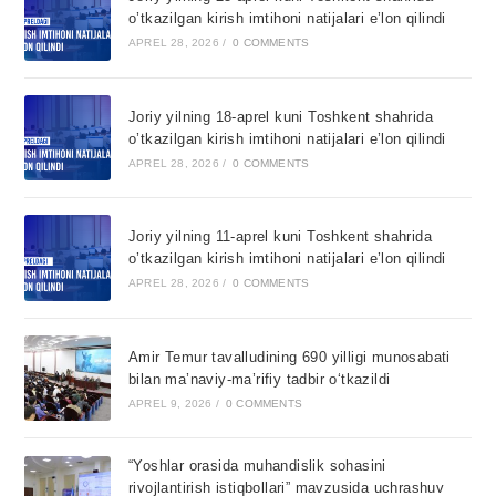
o’tkazilgan kirish imtihoni natijalari e’lon qilindi
APREL 28, 2026
/
0 COMMENTS
Joriy yilning 18-aprel kuni Toshkent shahrida
o’tkazilgan kirish imtihoni natijalari e’lon qilindi
APREL 28, 2026
/
0 COMMENTS
Joriy yilning 11-aprel kuni Toshkent shahrida
o’tkazilgan kirish imtihoni natijalari e’lon qilindi
APREL 28, 2026
/
0 COMMENTS
Amir Temur tavalludining 690 yilligi munosabati
bilan ma’naviy-ma’rifiy tadbir o‘tkazildi
APREL 9, 2026
/
0 COMMENTS
“Yoshlar orasida muhandislik sohasini
rivojlantirish istiqbollari” mavzusida uchrashuv