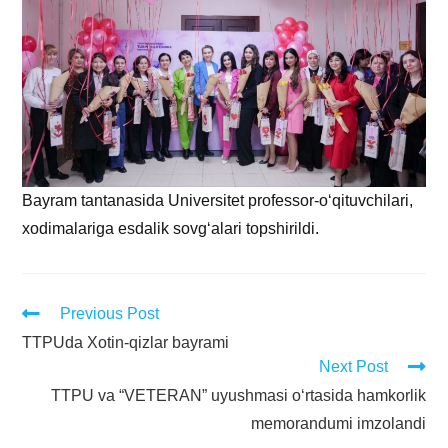
Bayram tantanasida Universitet professor-o‘qituvchilari,
xodimalariga esdalik sovg‘alari topshirildi.
Previous Post
TTPUda Xotin-qizlar bayrami
Next Post
TTPU va “VETERAN” uyushmasi o‘rtasida hamkorlik
memorandumi imzolandi