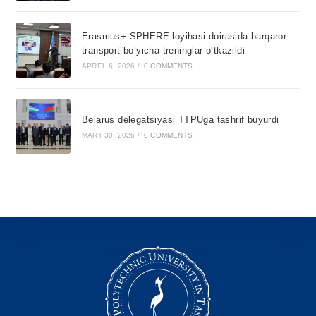
Erasmus+ SPHERE loyihasi doirasida barqaror
transport bo‘yicha treninglar o‘tkazildi
APREL 6, 2026
/
0 COMMENTS
Belarus delegatsiyasi TTPUga tashrif buyurdi
MART 30, 2026
/
0 COMMENTS