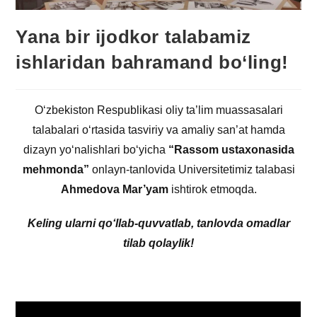
Yana bir ijodkor talabamiz
ishlaridan bahramand bo‘ling!
O‘zbekiston Respublikasi oliy ta’lim muassasalari
talabalari o‘rtasida tasviriy va amaliy san’at hamda
dizayn yo‘nalishlari bo‘yicha
“Rassom ustaxonasida
mehmonda”
onlayn-tanlovida Universitetimiz talabasi
Ahmedova Mar’yam
ishtirok etmoqda.
Keling ularni qo‘llab-quvvatlab, tanlovda omadlar
tilab qolaylik!