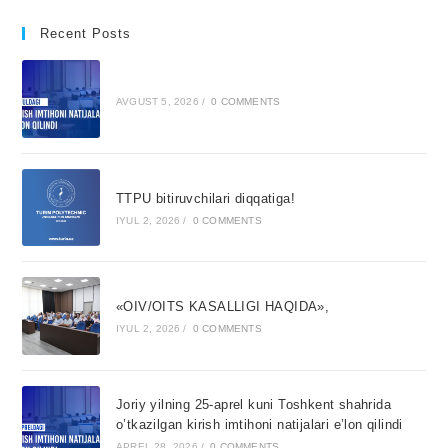
Recent Posts
AVGUST 5, 2026
/
0 COMMENTS
TTPU bitiruvchilari diqqatiga!
IYUL 2, 2026
/
0 COMMENTS
«OIV/OITS KASALLIGI HAQIDA»,
IYUL 2, 2026
/
0 COMMENTS
Joriy yilning 25-aprel kuni Toshkent shahrida
o’tkazilgan kirish imtihoni natijalari e’lon qilindi
APREL 28, 2026
/
0 COMMENTS