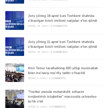
Joriy yilning 18-aprel kuni Toshkent shahrida
o’tkazilgan kirish imtihoni natijalari e’lon qilindi
APREL 28, 2026
/
0 COMMENTS
Joriy yilning 11-aprel kuni Toshkent shahrida
o’tkazilgan kirish imtihoni natijalari e’lon qilindi
APREL 28, 2026
/
0 COMMENTS
Amir Temur tavalludining 690 yilligi munosabati
bilan ma’naviy-ma’rifiy tadbir o‘tkazildi
APREL 9, 2026
/
0 COMMENTS
“Yoshlar orasida muhandislik sohasini
rivojlantirish istiqbollari” mavzusida uchrashuv
bo‘lib o‘tdi
APREL 8, 2026
/
0 COMMENTS