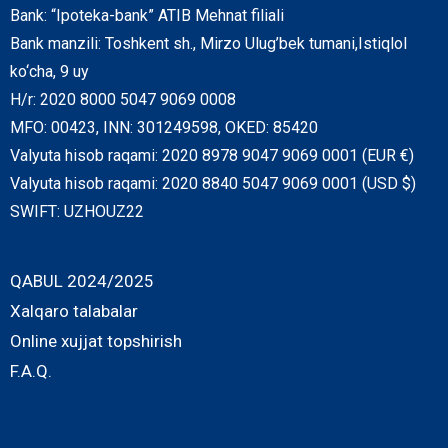
Bank: “Ipoteka-bank” ATIB Mehnat filiali
Bank manzili: Toshkent sh., Mirzo Ulug’bek tumani,Istiqlol
ko‘cha, 9 uy
H/r: 2020 8000 5047 9069 0008
MFO: 00423, INN: 301249598, OKED: 85420
Valyuta hisob raqami: 2020 8978 9047 9069 0001 (EUR €)
Valyuta hisob raqami: 2020 8840 5047 9069 0001 (USD $)
SWIFT: UZHOUZ22
QABUL 2024/2025
Xalqaro talabalar
Online xujjat topshirish
F.A.Q.