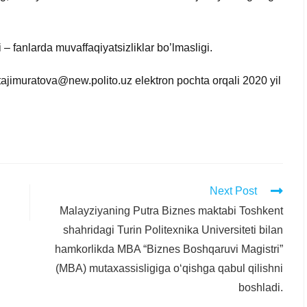
– fanlarda muvaffaqiyatsizliklar bo’lmasligi.
a.tajimuratova@new.polito.uz elektron pochta orqali 2020 yil
Next Post
Malayziyaning Putra Biznes maktabi Toshkent
shahridagi Turin Politexnika Universiteti bilan
hamkorlikda MBA “Biznes Boshqaruvi Magistri”
(MBA) mutaxassisligiga o‘qishga qabul qilishni
boshladi.