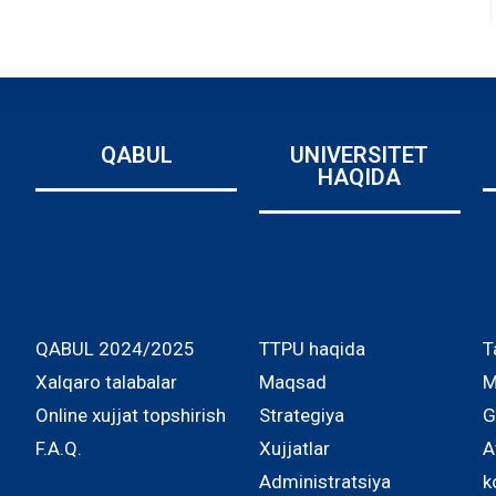
QABUL
UNIVERSITET
HAQIDA
QABUL 2024/2025
TTPU haqida
T
Xalqaro talabalar
Maqsad
M
Online xujjat topshirish
Strategiya
G
F.A.Q.
Xujjatlar
A
Administratsiya
k