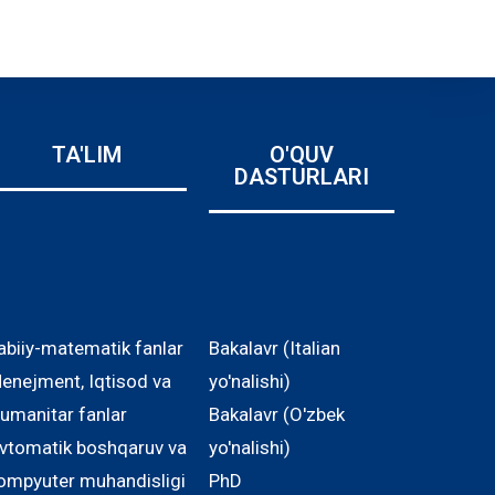
TA'LIM
O'QUV
DASTURLARI
abiiy-matematik fanlar
Bakalavr (Italian
enejment, Iqtisod va
yo'nalishi)
umanitar fanlar
Bakalavr (O'zbek
vtomatik boshqaruv va
yo'nalishi)
ompyuter muhandisligi
PhD