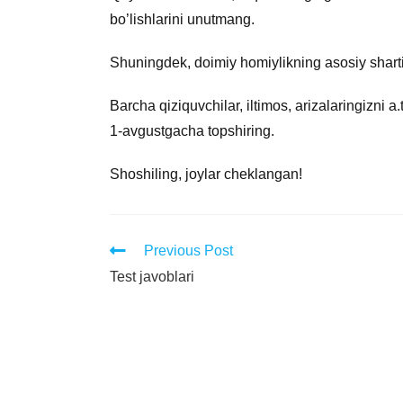
bo’lishlarini unutmang.
Shuningdek, doimiy homiylikning asosiy sharti 
Barcha qiziquvchilar, iltimos, arizalaringizni 
1-avgustgacha topshiring.
Shoshiling, joylar cheklangan!
Previous Post
Test javoblari