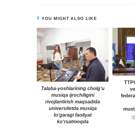
YOU MIGHT ALSO LIKE
TTPU
Talaba-yoshlarining cholg‘u
ve
musiqa ijrochiligini
federa
rivojlantirish maqsadida
universitetda musiqa
must
to‘garagi faoliyat
ko‘rsatmoqda