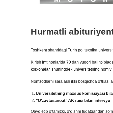
Hurmatli abituriyent
Toshkent shahridagi Turin politexnika universi
Kirish imtihonlarida 70 dan yuqori ball to’pla
korxonalar, shuningdek universitetning homiyl
Nomzodlarni saralash ikki bosqichda o’tkazila
Universitetning maxsus komissiyasi bil
“O’zavtosanoat” AK raisi bilan intervyu
Qayd etib o’tamizki, o’qishni tugatgandan so’