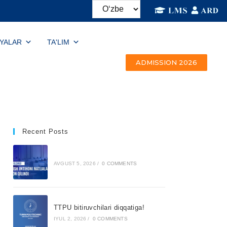
IYALAR
TA'LIM
ADMISSION 2026
Recent Posts
AVGUST 5, 2026
/
0 COMMENTS
TTPU bitiruvchilari diqqatiga!
IYUL 2, 2026
/
0 COMMENTS