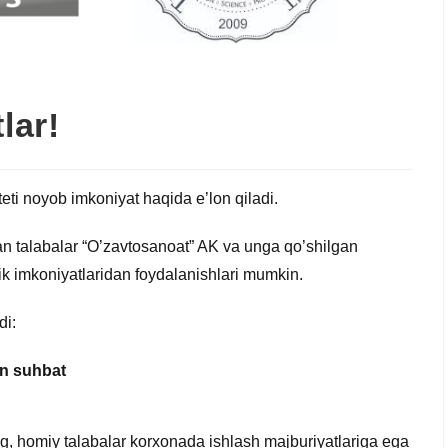
lar!
teti noyob imkoniyat haqida e’lon qiladi.
gan talabalar “O’zavtosanoat” AK va unga qo’shilgan
ik imkoniyatlaridan foydalanishlari mumkin.
di:
an suhbat
ng, homiy talabalar korxonada ishlash majburiyatlariga ega