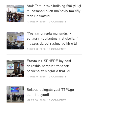
Amir Temur tavalludining 690 yilligi
munosabati bilan ma’naviy-ma’rifiy
tadbir o‘tkazildi
APREL 9, 2026
/
0 COMMENTS
“Yoshlar orasida muhandislik
sohasini rivojlantirish istiqbollari”
mavzusida uchrashuv bo‘lib o‘tdi
APREL 8, 2026
/
0 COMMENTS
Erasmus+ SPHERE loyihasi
doirasida barqaror transport
bo‘yicha treninglar o‘tkazildi
APREL 6, 2026
/
0 COMMENTS
Belarus delegatsiyasi TTPUga
tashrif buyurdi
MART 30, 2026
/
0 COMMENTS