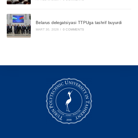
Belarus delegatsiyasi TTPUga tashrif buyurdi
MART 30, 2026
/
0 COMMENTS