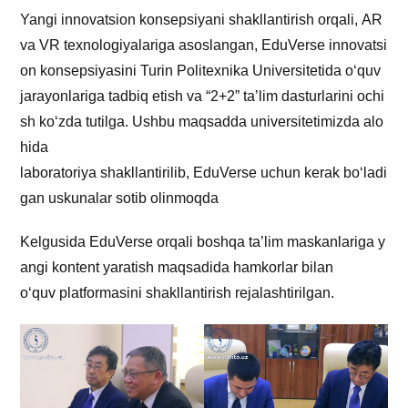
Yangi innovatsion konsepsiyani shakllantirish orqali, AR
va VR texnologiyalariga asoslangan, EduVerse innovatsi
on konsepsiyasini Turin Politexnika Universitetida o‘quv
jarayonlariga tadbiq etish va “2+2” ta’lim dasturlarini ochi
sh ko‘zda tutilga. Ushbu maqsadda universitetimizda alo
hida
laboratoriya shakllantirilib, EduVerse uchun kerak bo‘ladi
gan uskunalar sotib olinmoqda
Kelgusida EduVerse orqali boshqa ta’lim maskanlariga y
angi kontent yaratish maqsadida hamkorlar bilan
o‘quv platformasini shakllantirish rejalashtirilgan.