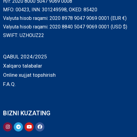
H/r: 2020 8000 5047 9069 0008
MFO: 00423, INN: 301249598, OKED: 85420
Valyuta hisob raqami: 2020 8978 9047 9069 0001 (EUR €)
Valyuta hisob raqami: 2020 8840 5047 9069 0001 (USD $)
SWIFT: UZHOUZ22
QABUL 2024/2025
Xalqaro talabalar
Online xujjat topshirish
F.A.Q.
BIZNI KUZATING