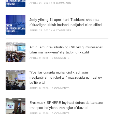
APREL 28, 2026
/
0 COMMENTS
Joriy yilning 11-aprel kuni Toshkent shahrida
o’tkazilgan kirish imtihoni natijalari e’lon qilindi
APREL 28, 2026
/
0 COMMENTS
Amir Temur tavalludining 690 yilligi munosabati
bilan ma’naviy-ma’rifiy tadbir o‘tkazildi
APREL 9, 2026
/
0 COMMENTS
“Yoshlar orasida muhandislik sohasini
rivojlantirish istiqbollari” mavzusida uchrashuv
bo‘lib o‘tdi
APREL 8, 2026
/
0 COMMENTS
Erasmus+ SPHERE loyihasi doirasida barqaror
transport bo‘yicha treninglar o‘tkazildi
APREL 6, 2026
/
0 COMMENTS