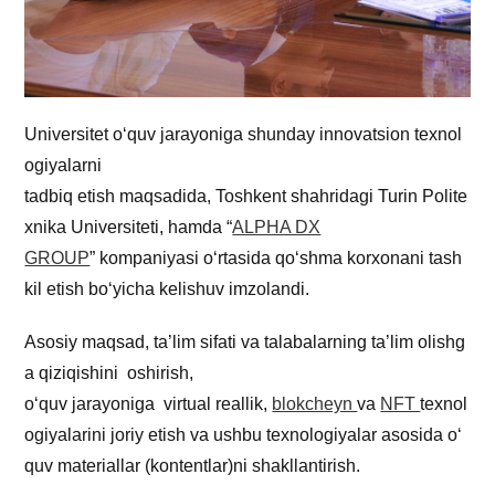
Universitet o‘quv jarayoniga shunday innovatsion texnol
ogiyalarni
tadbiq etish maqsadida, Toshkent shahridagi Turin Polite
xnika Universiteti, hamda “
ALPHA DX
GROUP
” kompaniyasi o‘rtasida qo‘shma korxonani tash
kil etish bo‘yicha kelishuv imzolandi.
Asosiy maqsad, ta’lim sifati va talabalarning ta’lim olishg
a qiziqishini oshirish,
o‘quv jarayoniga virtual reallik,
blokcheyn
va
NFT
texnol
ogiyalarini joriy etish va ushbu texnologiyalar asosida o‘
quv materiallar (kontentlar)ni shakllantirish.