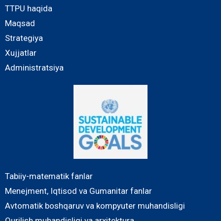
TTPU haqida
Maqsad
Strategiya
Xujjatlar
Administratsiya
Tabiiy-matematik fanlar
Menejment, Iqtisod va Gumanitar fanlar
Avtomatik boshqaruv va kompyuter muhandisligi
Qurilish muhandisligi va arxitektura