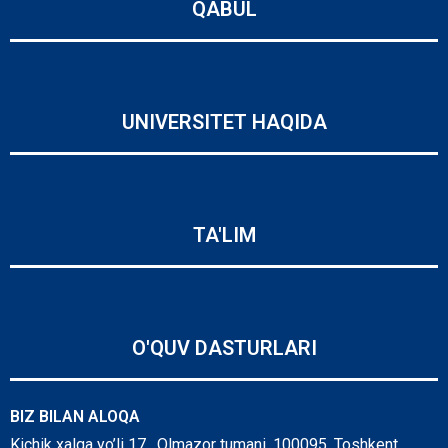
QABUL
UNIVERSITET HAQIDA
TA'LIM
O'QUV DASTURLARI
BIZ BILAN ALOQA
Kichik xalqa yo’li 17, Olmazor tumani, 100095, Toshkent