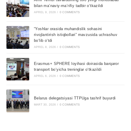
bilan ma’naviy-ma’rifiy tadbir o‘tkazildi
APREL 9, 2026
/
0 COMMENTS
“Yoshlar orasida muhandislik sohasini
rivojlantirish istiqbollari” mavzusida uchrashuv
bo‘lib o‘tdi
APREL 8, 2026
/
0 COMMENTS
Erasmus+ SPHERE loyihasi doirasida barqaror
transport bo‘yicha treninglar o‘tkazildi
APREL 6, 2026
/
0 COMMENTS
Belarus delegatsiyasi TTPUga tashrif buyurdi
MART 30, 2026
/
0 COMMENTS