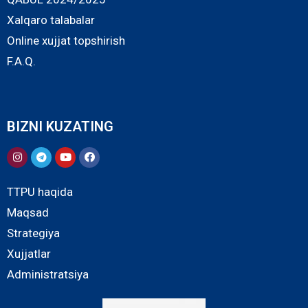
Xalqaro talabalar
Online xujjat topshirish
F.A.Q.
BIZNI KUZATING
TTPU haqida
Maqsad
Strategiya
Xujjatlar
Administratsiya