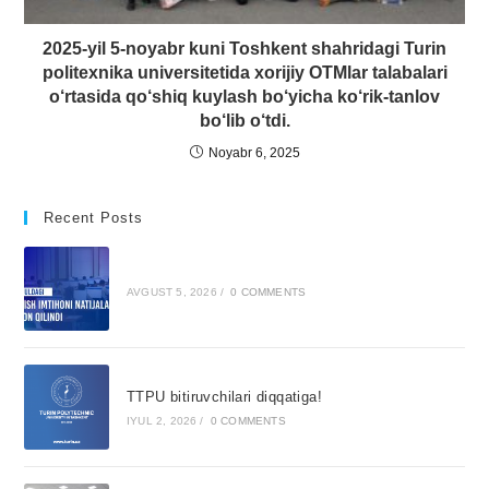
2025-yil 5-noyabr kuni Toshkent shahridagi Turin
politexnika universitetida xorijiy OTMlar talabalari
o‘rtasida qo‘shiq kuylash bo‘yicha ko‘rik-tanlov
bo‘lib o‘tdi.
Noyabr 6, 2025
Recent Posts
AVGUST 5, 2026
/
0 COMMENTS
TTPU bitiruvchilari diqqatiga!
IYUL 2, 2026
/
0 COMMENTS