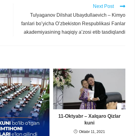
Next Post
Tulyaganov Dilshat Ubaydullaevich – Kimyo
fanlari boʼyicha Oʼzbekiston Respublikasi Fanlar
akademiyasining haqiqiy aʼzosi etib tasdiqlandi
11-Oktyabr – Xalqaro Qizlar
kuni
Oktabr 11, 2021