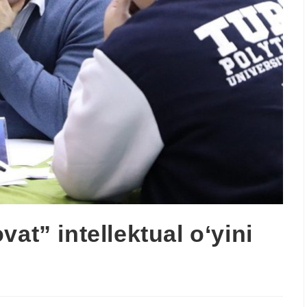
at” intellektual o‘yini