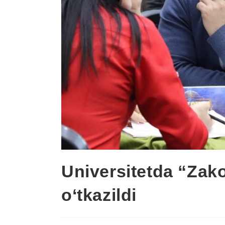
Universitetda “Zakov
o‘tkazildi