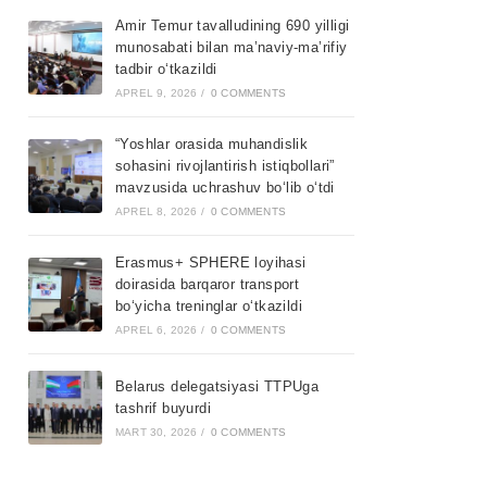
Amir Temur tavalludining 690 yilligi
munosabati bilan ma’naviy-ma’rifiy
tadbir o‘tkazildi
APREL 9, 2026
/
0 COMMENTS
“Yoshlar orasida muhandislik
sohasini rivojlantirish istiqbollari”
mavzusida uchrashuv bo‘lib o‘tdi
APREL 8, 2026
/
0 COMMENTS
Erasmus+ SPHERE loyihasi
doirasida barqaror transport
bo‘yicha treninglar o‘tkazildi
APREL 6, 2026
/
0 COMMENTS
Belarus delegatsiyasi TTPUga
tashrif buyurdi
MART 30, 2026
/
0 COMMENTS