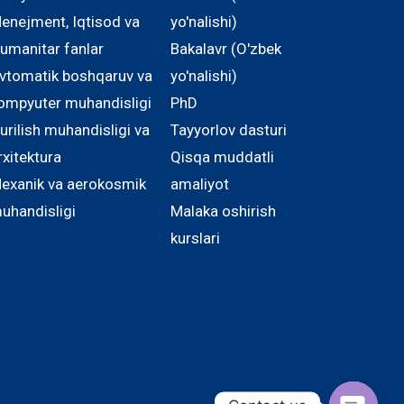
enejment, Iqtisod va
yo'nalishi)
umanitar fanlar
Bakalavr (O'zbek
vtomatik boshqaruv va
yo'nalishi)
ompyuter muhandisligi
PhD
urilish muhandisligi va
Tayyorlov dasturi
rxitektura
Qisqa muddatli
exanik va aerokosmik
amaliyot
uhandisligi
Malaka oshirish
kurslari