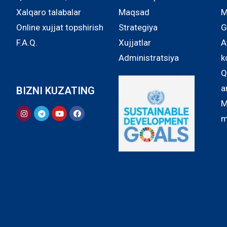
Xalqaro talabalar
Maqsad
M
Online xujjat topshirish
Strategiya
G
F.A.Q.
Xujjatlar
A
Administratsiya
k
Q
a
BIZNI KUZATING
M
m