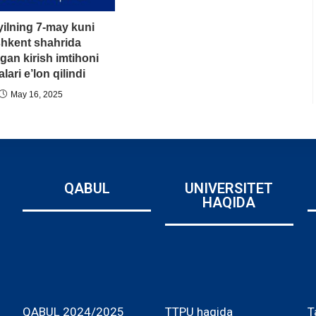
yilning 7-may kuni
hkent shahrida
lgan kirish imtihoni
alari e’lon qilindi
May 16, 2025
QABUL
UNIVERSITET
HAQIDA
QABUL 2024/2025
TTPU haqida
T