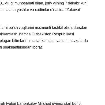
 yilligi munosabati bilan, joriy yilning 7 dekabr kuni
eti talaba-yoshlar va xodimlar o‘rtasida “Zakovat”
larni bo‘sh vaqtlarini mazmunli tashkil etish, darsdan
stahkamlash, hamda O‘zbekiston Respublikasi
uplagan bilimlarini mustahkamlash va turli mavzularda
ini shakllantirishdan iborat.
uh tyutori Eshonkulov Mirshod uyinga start berib,