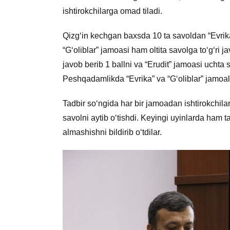
ishtirokchilarga omad tiladi.
Qizg‘in kechgan baxsda 10 ta savoldan “Evrika” 
“G‘oliblar” jamoasi ham oltita savolga to‘g‘ri ja
javob berib 1 ballni va “Erudit” jamoasi uchta s
Peshqadamlikda “Evrika” va “G‘oliblar” jamoala
Tadbir so‘ngida har bir jamoadan ishtirokchil
savolni aytib o‘tishdi. Keyingi uyinlarda ham tal
almashishni bildirib o‘tdilar.