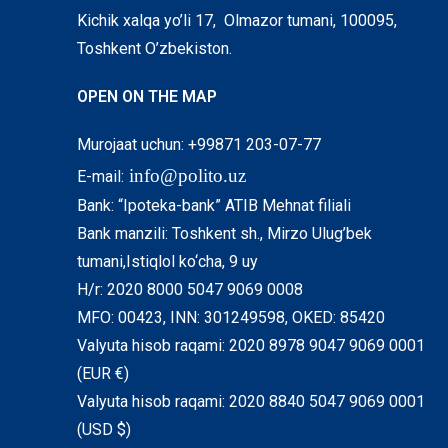
Kichik xalqa yo’li 17, Olmazor tumani, 100095,
Toshkent O’zbekiston.
OPEN ON THE MAP
Murojaat uchun: +99871 203-07-77
info@polito.uz
E-mail:
Bank: “Ipoteka-bank” ATIB Mehnat filiali
Bank manzili: Toshkent sh., Mirzo Ulug’bek
tumani,Istiqlol ko‘cha, 9 uy
H/r: 2020 8000 5047 9069 0008
MFO: 00423, INN: 301249598, OKED: 85420
Valyuta hisob raqami: 2020 8978 9047 9069 0001
(EUR €)
Valyuta hisob raqami: 2020 8840 5047 9069 0001
(USD $)