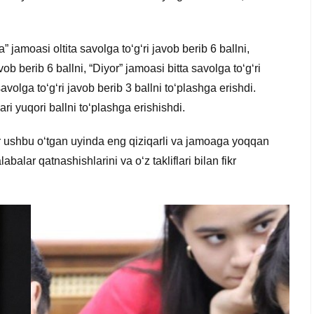
jamoasi oltita savolga to‘g‘ri javob berib 6 ballni,
vob berib 6 ballni, “Diyor” jamoasi bitta savolga to‘g‘ri
avolga to‘g‘ri javob berib 3 ballni to‘plashga erishdi.
ri yuqori ballni to‘plashga erishishdi.
ar ushbu o‘tgan uyinda eng qiziqarli va jamoaga yoqqan
abalar qatnashishlarini va o‘z takliflari bilan fikr