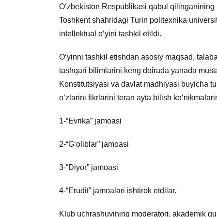
O‘zbekiston Respublikasi qabul qilinganining 31
Toshkent shahridagi Turin politexnika universit
intellektual o‘yini tashkil etildi.
O‘yinni tashkil etishdan asosiy maqsad, talaba
tashqari bilimlarini keng doirada yanada mu
Konstitutsiyasi va davlat madhiyasi buyicha t
o‘zlarini fikrlarini teran ayta bilish ko‘nikmalar
1-“Evrika” jamoasi
2-“G‘oliblar” jamoasi
3-“Diyor” jamoasi
4-“Erudit” jamoalari ishtirok etdilar.
Klub uchrashuvining moderatori, akademik gur