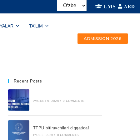
IYALAR
TA'LIM
ADMISSION 2026
Recent Posts
AVGUST 5, 2026
/
0 COMMENTS
TTPU bitiruvchilari diqqatiga!
IYUL 2, 2026
/
0 COMMENTS