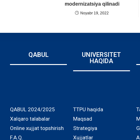
modernizatsiya qilinadi
Noyabr 19, 2022
QABUL
UNIVERSITET
HAQIDA
QABUL 2024/2025
TTPU haqida
T
Xalqaro talabalar
Maqsad
M
Online xujjat topshirish
Strategiya
G
F.A.Q.
Xujjatlar
A