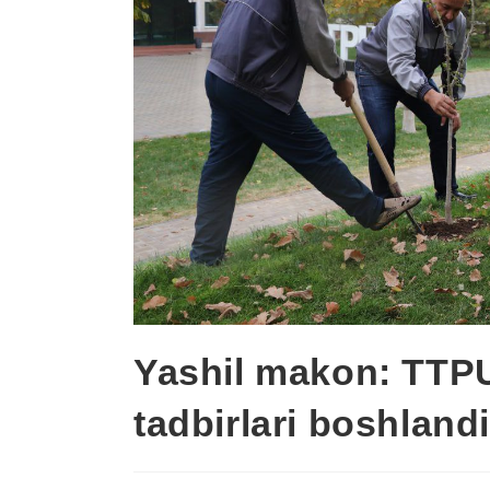
Yashil makon: TTPU
tadbirlari boshland