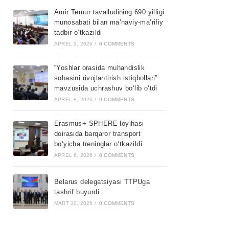
Amir Temur tavalludining 690 yilligi
munosabati bilan ma’naviy-ma’rifiy
tadbir o‘tkazildi
APREL 9, 2026
/
0 COMMENTS
“Yoshlar orasida muhandislik
sohasini rivojlantirish istiqbollari”
mavzusida uchrashuv bo‘lib o‘tdi
APREL 8, 2026
/
0 COMMENTS
Erasmus+ SPHERE loyihasi
doirasida barqaror transport
bo‘yicha treninglar o‘tkazildi
APREL 6, 2026
/
0 COMMENTS
Belarus delegatsiyasi TTPUga
tashrif buyurdi
MART 30, 2026
/
0 COMMENTS