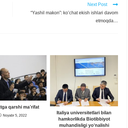
Next Post
“Yashil makon”: ko’chat ekish ishlari davom
etmoqda…
tga qarshi ma’rifat
Italiya universitetlari bilan
Noyabr 5, 2022
hamkorlikda Biotibbiyot
muhandisligi yo‘nalishi