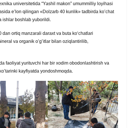
exnika universitetida “Yashil makon” umummilliy loyihasi
asida e’lon qilingan «Dolzarb 40 kunlik» tadbirda ko’chat
 ishlar boshlab yuborildi.
dan ortiq manzarali daraxt va buta ko‘chatlari
eral va organik oʼgʼitlar bilan oziqlantirilib,
da faoliyat yurituvchi har bir xodim obodonlashtirish va
 ko’tarinki kayfiyatda yondoshmoqda.