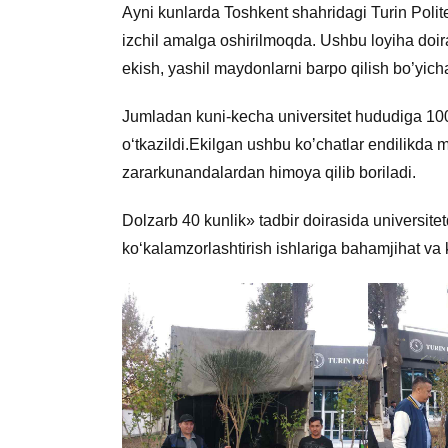
Ayni kunlarda Toshkent shahridagi Turin Polit
izchil amalga oshirilmoqda. Ushbu loyiha doir
ekish, yashil maydonlarni barpo qilish bo’yicha
Jumladan kuni-kecha universitet hududiga 100 
o‘tkazildi.Ekilgan ushbu koʼchatlar endilikda min
zararkunandalardan himoya qilib boriladi.
Dolzarb 40 kunlik» tadbir doirasida universitet
ko‘kalamzorlashtirish ishlariga bahamjihat va