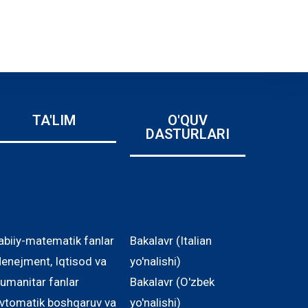
TA'LIM
O'QUV
DASTURLARI
abiiy-matematik fanlar
Bakalavr (Italian
enejment, Iqtisod va
yo'nalishi)
umanitar fanlar
Bakalavr (O'zbek
vtomatik boshqaruv va
yo'nalishi)