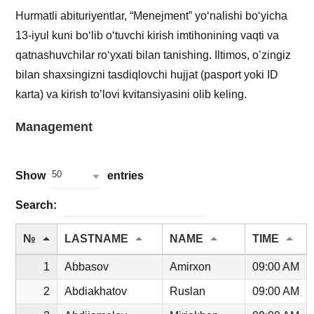
Hurmatli abituriyentlar, “Menejment” yoʻnalishi boʻyicha
13-iyul kuni boʻlib oʻtuvchi kirish imtihonining vaqti va
qatnashuvchilar roʻyxati bilan tanishing. Iltimos, o’zingiz
bilan shaxsingizni tasdiqlovchi hujjat (pasport yoki ID
karta) va kirish to’lovi kvitansiyasini olib keling.
Management
50
Show
entries
Search:
№
LASTNAME
NAME
TIME
1
Abbasov
Amirxon
09:00 AM
2
Abdiakhatov
Ruslan
09:00 AM