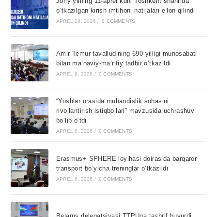
Joriy yilning 11-aprel kuni Toshkent shahrida
o’tkazilgan kirish imtihoni natijalari e’lon qilindi
APREL 28, 2026
/
0 COMMENTS
Amir Temur tavalludining 690 yilligi munosabati
bilan ma’naviy-ma’rifiy tadbir o‘tkazildi
APREL 9, 2026
/
0 COMMENTS
“Yoshlar orasida muhandislik sohasini
rivojlantirish istiqbollari” mavzusida uchrashuv
bo‘lib o‘tdi
APREL 8, 2026
/
0 COMMENTS
Erasmus+ SPHERE loyihasi doirasida barqaror
transport bo‘yicha treninglar o‘tkazildi
APREL 6, 2026
/
0 COMMENTS
Belarus delegatsiyasi TTPUga tashrif buyurdi