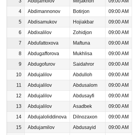
3
Abdijamolov
Mirjakhon
09:00 AM
4
Abdimannonov
Botirjon
09:00 AM
5
Abdisamukov
Hojiakbar
09:00 AM
6
Abdixalilov
Zohidjon
09:00 AM
7
Abdufattoxova
Maftuna
09:00 AM
8
Abdugafforova
Mukhlisa
09:00 AM
9
Abdugofurov
Saidahror
09:00 AM
10
Abdujalilov
Abdulloh
09:00 AM
11
Abdujalilov
Abdusalom
09:00 AM
12
Abdujalilov
Abdusayfi
09:00 AM
13
Abdujalilov
Asadbek
09:00 AM
14
Abdujaloliddinova
Dilnozaxon
09:00 AM
15
Abdujamilov
Abdusayid
09:00 AM