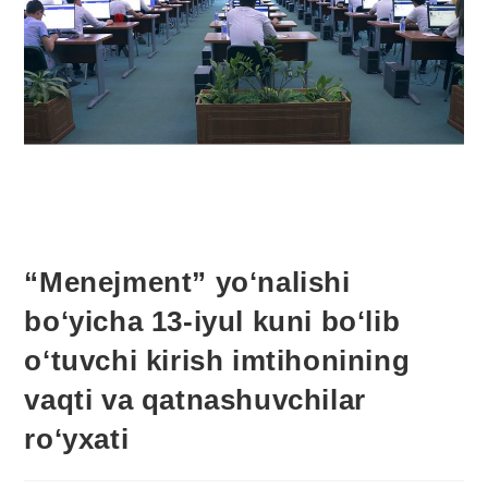
“Menejment” yoʻnalishi
boʻyicha 13-iyul kuni boʻlib
oʻtuvchi kirish imtihonining
vaqti va qatnashuvchilar
roʻyxati