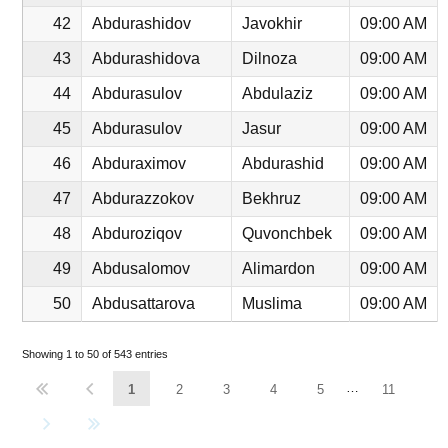
42
Abdurashidov
Javokhir
09:00 AM
43
Abdurashidova
Dilnoza
09:00 AM
44
Abdurasulov
Abdulaziz
09:00 AM
45
Abdurasulov
Jasur
09:00 AM
46
Abduraximov
Abdurashid
09:00 AM
47
Abdurazzokov
Bekhruz
09:00 AM
48
Abduroziqov
Quvonchbek
09:00 AM
49
Abdusalomov
Alimardon
09:00 AM
50
Abdusattarova
Muslima
09:00 AM
Showing 1 to 50 of 543 entries
…
1
2
3
4
5
11