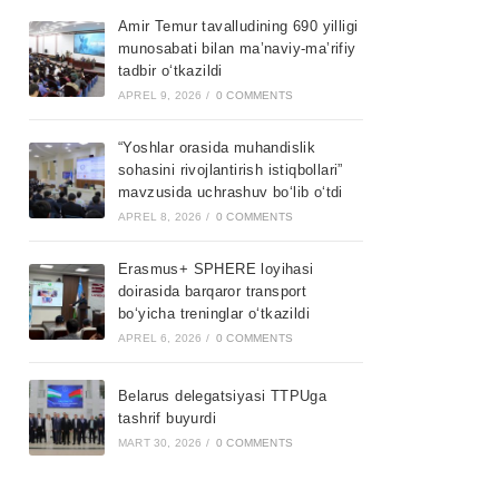
Amir Temur tavalludining 690 yilligi
munosabati bilan ma’naviy-ma’rifiy
tadbir o‘tkazildi
APREL 9, 2026
/
0 COMMENTS
“Yoshlar orasida muhandislik
sohasini rivojlantirish istiqbollari”
mavzusida uchrashuv bo‘lib o‘tdi
APREL 8, 2026
/
0 COMMENTS
Erasmus+ SPHERE loyihasi
doirasida barqaror transport
bo‘yicha treninglar o‘tkazildi
APREL 6, 2026
/
0 COMMENTS
Belarus delegatsiyasi TTPUga
tashrif buyurdi
MART 30, 2026
/
0 COMMENTS