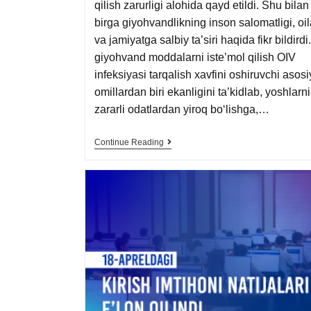
qilish zarurligi alohida qayd etildi. Shu bilan
birga giyohvandlikning inson salomatligi, oil
va jamiyatga salbiy ta’siri haqida fikr bildirdi
giyohvand moddalarni iste’mol qilish OIV
infeksiyasi tarqalish xavfini oshiruvchi asosi
omillardan biri ekanligini ta’kidlab, yoshlarni
zararli odatlardan yiroq bo‘lishga,…
Continue Reading