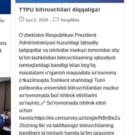
TTPU bitiruvchilari diqqatiga!
Iyul 2, 2026
Yangiliklar
lar
O‘zbekiston Respublikasi Prezidenti
Administratsiyasi huzuridagi Iqtisodiy
ions
tadqiqotlar va islohotlar markazi tomonidan oliy
d.
ta’lim tashkilotlari bitiruvchilarining iqtisodiyot
tarmoqlaridagi bandligi bilan bog‘liq
masalalarni o‘rganish maqsadida so‘rovnoma
o‘tkazilmoqda.Toshkent shahridagi Turin
politexnika universiteti bitiruvchilaridan mazkur
so‘rovnomada faol ishtirok etishlarini
so‘raymiz.🔗 So‘rovnomada ishtirok etish
uchun
havola:https://ee.cerrsurvey.uz/single/NBnBeZu
JSizning fikr va takliflaringiz bitiruvchilarning
bandligini ta’minlash hamda ta’lim jarayonini