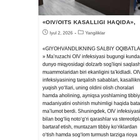
«OIV/OITS KASALLIGI HAQIDA»,
Iyul 2, 2026
Yangiliklar
«GIYOHVANDLIKNING SALBIY OQIBATLA
» Ma’ruzachi OIV infeksiyasi bugungi kunda
dunyo miqyosidagi dolzarb sog'liqni saqlas
muammolaridan biri ekanligini ta’kidladi. OI
infeksiyasining tarqalish sabablari, kasallik
yuqish yo‘llari, uning oldini olish choralari
hamda aholining, ayniqsa yoshlarning tibbiy
madaniyatini oshirish muhimligi haqida bataf
ma’lumot berdi. Shuningdek, OIV infeksiyas
bilan bog‘liq noto‘g‘ri qarashlar va stereotipl
bartaraf etish, muntazam tibbiy ko‘riklardan
o‘tish hamda sog‘lom turmush tarziga rioya