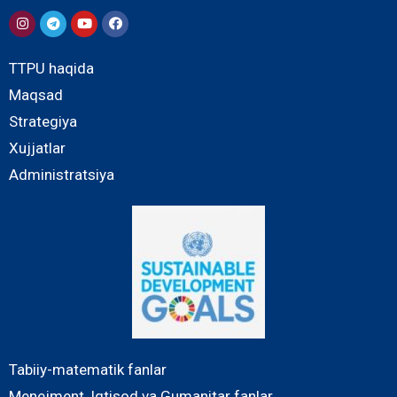
TTPU haqida
Maqsad
Strategiya
Xujjatlar
Administratsiya
Tabiiy-matematik fanlar
Menejment, Iqtisod va Gumanitar fanlar