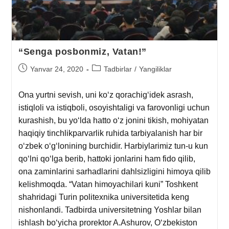
“Senga posbonmiz, Vatan!”
Yanvar 24, 2020
Tadbirlar
/
Yangiliklar
Ona yurtni sevish, uni ko‘z qorachig‘idek asrash,
istiqloli va istiqboli, osoyishtaligi va farovonligi uchun
kurashish, bu yo‘lda hatto o‘z jonini tikish, mohiyatan
haqiqiy tinchlikparvarlik ruhida tarbiyalanish har bir
o‘zbek o‘g‘lonining burchidir. Harbiylarimiz tun-u kun
qo‘lni qo‘lga berib, hattoki jonlarini ham fido qilib,
ona zaminlarini sarhadlarini dahlsizligini himoya qilib
kelishmoqda. “Vatan himoyachilari kuni” Toshkent
shahridagi Turin politexnika universitetida keng
nishonlandi. Tadbirda universitetning Yoshlar bilan
ishlash bo‘yicha prorektor A.Ashurov, O‘zbekiston