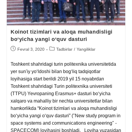
Koinot tizimlari va aloqa muhandisligi
bo‘yicha yangi o‘quv dasturi
Fevral 3, 2020
Tadbirlar
/
Yangiliklar
Toshkent shahridagi turin politexnika universitetida
yer sun'iy yo‘ldoshi bilan bog‘liq tadqiqotlar
loyihasiga start berildi 2019 yil 15 noyabrdan
Toshkent shahridagi Turin politexnika universiteti
(TTPU) Yevropaning Erasmus+ dasturi bo‘yicha
xalqaro va mahalliy bir nechta universitetlar bilan
hamkorlikda “Koinot tizimlari va aloqa muhandisligi
bo‘yicha yangi o‘quv dasturi” ("New study program in
space systems and communications engineering" -
SPACECOM) loyihasini boshladi. Loyiha yuzasidan