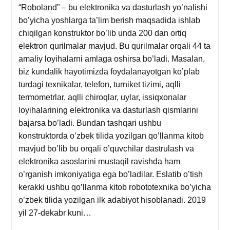
“Roboland” – bu elektronika va dasturlash yo’nalishi
bo’yicha yoshlarga ta’lim berish maqsadida ishlab
chiqilgan konstruktor bo’lib unda 200 dan ortiq
elektron qurilmalar mavjud. Bu qurilmalar orqali 44 ta
amaliy loyihalarni amlaga oshirsa bo’ladi. Masalan,
biz kundalik hayotimizda foydalanayotgan ko’plab
turdagi texnikalar, telefon, turniket tizimi, aqlli
termometrlar, aqlli chiroqlar, uylar, issiqxonalar
loyihalarining elektronika va dasturlash qismlarini
bajarsa bo’ladi. Bundan tashqari ushbu
konstruktorda o’zbek tilida yozilgan qo’llanma kitob
mavjud bo’lib bu orqali o’quvchilar dastrulash va
elektronika asoslarini mustaqil ravishda ham
o’rganish imkoniyatiga ega bo’ladilar. Eslatib o’tish
kerakki ushbu qo’llanma kitob robototexnika bo’yicha
o’zbek tilida yozilgan ilk adabiyot hisoblanadi. 2019
yil 27-dekabr kuni…