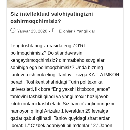
Siz intellektual salohiyatingizni
oshirmoqchimisiz?
Yanvar 29, 2020
E'lonlar
/
Yangiliklar
Tengdoshlaringiz orasida eng ZO‘RI
bo‘lmoqchimisiz? Do‘stlar davrasini
kengaytirmoqchimisiz? qimmatbaho sovg‘alar
sohibiga ega bo‘lmoqchimisiz? Unda bizning
tanlovda ishtirok eting! Tanlov – sizga KATTA IMKON
beradi. Toshkent shahridagi Turin politexnika
universiteti, ilk bora “Eng yaxshi kitobxon jamoa”
tanlovini tashkil qiladi va yangi moxir hozirjavob
kitobxonlarni kashf etadi. Siz ham o‘z iqtidoringizni
namoyon qiling! Arizalar 1 fevraldan 29 fevralga
qadar qabul qilinadi. Tanlov quyidagi shartlardan
iborat: 1.” O‘zbek adabiyoti bilimdonlari” 2.” Jahon