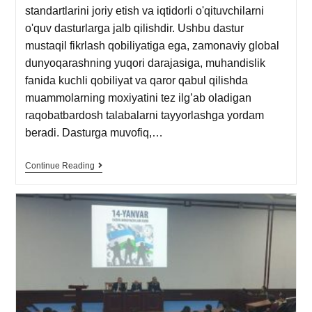
standartlarini joriy etish va iqtidorli o'qituvchilarni
o'quv dasturlarga jalb qilishdir. Ushbu dastur
mustaqil fikrlash qobiliyatiga ega, zamonaviy global
dunyoqarashning yuqori darajasiga, muhandislik
fanida kuchli qobiliyat va qaror qabul qilishda
muammolarning moxiyatini tez ilg’ab oladigan
raqobatbardosh talabalarni tayyorlashga yordam
beradi. Dasturga muvofiq,…
Continue Reading