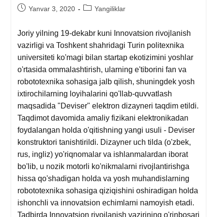
Yanvar 3, 2020
Yangiliklar
Joriy yilning 19-dekabr kuni Innovatsion rivojlanish
vazirligi va Toshkent shahridagi Turin politexnika
universiteti ko'magi bilan startap ekotizimini yoshlar
o'rtasida ommalashtirish, ularning e'tiborini fan va
robototexnika sohasiga jalb qilish, shuningdek yosh
ixtirochilarning loyihalarini qo'llab-quvvatlash
maqsadida "Deviser" elektron dizayneri taqdim etildi.
Taqdimot davomida amaliy fizikani elektronikadan
foydalangan holda o'qitishning yangi usuli - Deviser
konstruktori tanishtirildi. Dizayner uch tilda (o'zbek,
rus, ingliz) yo'riqnomalar va ishlanmalardan iborat
bo'lib, u nozik motorli ko'nikmalarni rivojlantirishga
hissa qo'shadigan holda va yosh muhandislarning
robototexnika sohasiga qiziqishini oshiradigan holda
ishonchli va innovatsion echimlarni namoyish etadi.
Tadbirda Innovatsion rivojlanish vazirining o'rinbosari