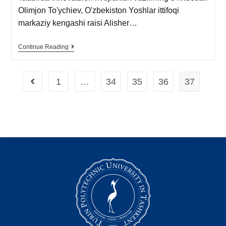
Olimjon To'ychiev, O'zbekiston Yoshlar ittifoqi
markaziy kengashi raisi Alisher…
Continue Reading
1
…
34
35
36
37