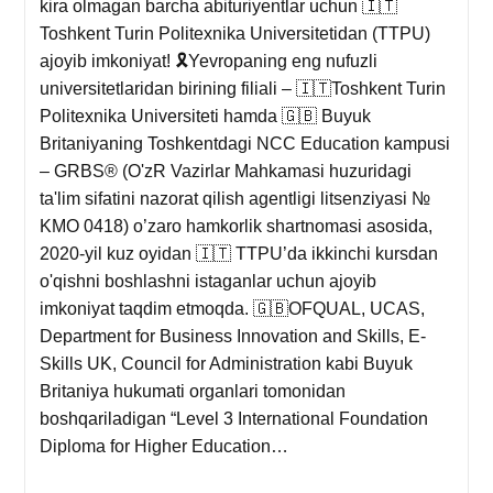
kira olmagan barcha abituriyentlar uchun 🇮🇹
Toshkent Turin Politexnika Universitetidan (TTPU)
ajoyib imkoniyat! 🎗Yevropaning eng nufuzli
universitetlaridan birining filiali – 🇮🇹Toshkent Turin
Politexnika Universiteti hamda 🇬🇧 Buyuk
Britaniyaning Toshkentdagi NCC Education kampusi
– GRBS® (O'zR Vazirlar Mahkamasi huzuridagi
ta'lim sifatini nazorat qilish agentligi litsenziyasi №
KMO 0418) o’zaro hamkorlik shartnomasi asosida,
2020-yil kuz oyidan 🇮🇹 TTPU’da ikkinchi kursdan
o'qishni boshlashni istaganlar uchun ajoyib
imkoniyat taqdim etmoqda. 🇬🇧OFQUAL, UCAS,
Department for Business Innovation and Skills, E-
Skills UK, Council for Administration kabi Buyuk
Britaniya hukumati organlari tomonidan
boshqariladigan “Level 3 International Foundation
Diploma for Higher Education…