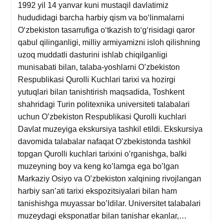
1992 yil 14 yanvar kuni mustaqil davlatimiz
hududidagi barcha harbiy qism va bo‘linmalarni
O‘zbekiston tasarrufiga o‘tkazish to‘g‘risidagi qaror
qabul qilinganligi, milliy armiyamizni isloh qilishning
uzoq muddatli dasturini ishlab chiqilganligi
munisabati bilan, talaba-yoshlarni O’zbekiston
Respublikasi Qurolli Kuchlari tarixi va hozirgi
yutuqlari bilan tanishtirish maqsadida, Toshkent
shahridagi Turin politexnika universiteti talabalari
uchun O’zbekiston Respublikasi Qurolli kuchlari
Davlat muzeyiga ekskursiya tashkil etildi. Ekskursiya
davomida talabalar nafaqat O’zbekistonda tashkil
topgan Qurolli kuchlari tarixini o’rganishga, balki
muzeyning boy va keng ko’lamga ega bo’lgan
Markaziy Osiyo va O’zbekiston xalqining rivojlangan
harbiy san’ati tarixi ekspozitsiyalari bilan ham
tanishishga muyassar bo’ldilar. Universitet talabalari
muzeydagi eksponatlar bilan tanishar ekanlar,…