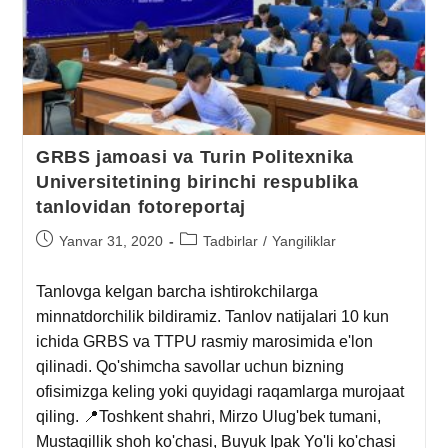
GRBS jamoasi va Turin Рolitexnika
Universitetining birinchi respublika
tanlovidan fotoreportaj
Yanvar 31, 2020
Tadbirlar
/
Yangiliklar
Tanlovga kelgan barcha ishtirokchilarga
minnatdorchilik bildiramiz. Tanlov natijalari 10 kun
ichida GRBS va TTPU rasmiy marosimida e'lon
qilinadi. Qo'shimcha savollar uchun bizning
ofisimizga keling yoki quyidagi raqamlarga murojaat
qiling. 📍Toshkent shahri, Mirzo Ulug'bek tumani,
Mustaqillik shoh ko'chasi, Buyuk Ipak Yo'li ko'chasi