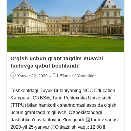
O’qish uchun grant taqdim etuvchi
tanlovga qabul boshlandi!
Yanvar 22, 2020
E'lonlar
/
Yangiliklar
Toshkentdagi Buyuk Britaniyaning NCC Education
Kampusi - GRBS®, Turin Politexnika Universiteti
(TTPU) bilan hamkorlik shartnomasi asosida o'qish
uchun grant taqdim qiluvchi O'zbekistondagi
dastlabki o'quv tanlovini e'lon qiladi. 🗓Tanlov sanasi:
2020-yil 25-yanvar 🕛O’tkazilish vaqti: 12:00 ‼️