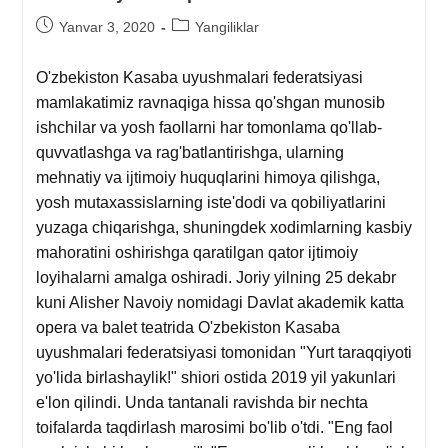
Yanvar 3, 2020
Yangiliklar
O'zbekiston Kasaba uyushmalari federatsiyasi
mamlakatimiz ravnaqiga hissa qo'shgan munosib
ishchilar va yosh faollarni har tomonlama qo'llab-
quvvatlashga va rag'batlantirishga, ularning
mehnatiy va ijtimoiy huquqlarini himoya qilishga,
yosh mutaxassislarning iste'dodi va qobiliyatlarini
yuzaga chiqarishga, shuningdek xodimlarning kasbiy
mahoratini oshirishga qaratilgan qator ijtimoiy
loyihalarni amalga oshiradi. Joriy yilning 25 dekabr
kuni Alisher Navoiy nomidagi Davlat akademik katta
opera va balet teatrida O'zbekiston Kasaba
uyushmalari federatsiyasi tomonidan "Yurt taraqqiyoti
yo'lida birlashaylik!" shiori ostida 2019 yil yakunlari
e'lon qilindi. Unda tantanali ravishda bir nechta
toifalarda taqdirlash marosimi bo'lib o'tdi. "Eng faol