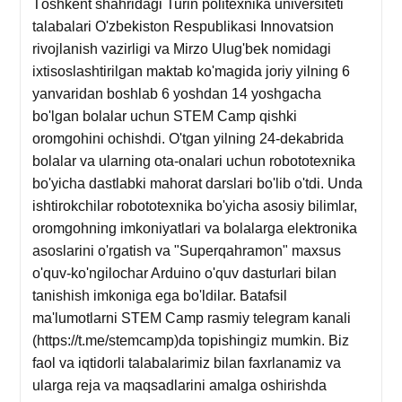
Tоshkent shahridagi Turin politexnika universiteti
talabalari O'zbekiston Respublikasi Innovatsion
rivojlanish vazirligi va Mirzo Ulug'bek nomidagi
ixtisoslashtirilgan maktab ko'magida joriy yilning 6
yanvaridan boshlab 6 yoshdan 14 yoshgacha
bo'lgan bolalar uchun STEM Camp qishki
oromgohini ochishdi. O'tgan yilning 24-dekabrida
bolalar va ularning ota-onalari uchun robototexnika
bo'yicha dastlabki mahorat darslari bo'lib o'tdi. Unda
ishtirokchilar robototexnika bo'yicha asosiy bilimlar,
oromgohning imkoniyatlari va bolalarga elektronika
asoslarini o'rgatish va "Superqahramon" maxsus
o'quv-ko'ngilochar Arduino o'quv dasturlari bilan
tanishish imkoniga ega bo'ldilar. Batafsil
ma'lumotlarni STEM Camp rasmiy telegram kanali
(https://t.me/stemcamp)da topishingiz mumkin. ‌Biz
faol va iqtidorli talabalarimiz bilan faxrlanamiz va
ularga reja va maqsadlarini amalga oshirishda