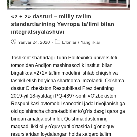
«2 + 2» dasturi – milliy ta’lim
standartlarining Yevropa ta’limi bilan
integratsiyalashuvi
Yanvar 24, 2020
E'lonlar
/
Yangiliklar
Toshkent shahridagi Turin Politexnika universiteti
tomonidan Andijon mashinasozlik instituti bilan
birgalikda «2+2» ta’lim modelini ishlab chiqish va
tashkil etish bo'yicha shartnoma imzolandi. Qo'shma
dastur O’zbekiston Respublikasi Prezidentining
2019-yil 18-iyuldagi PQ-4397-sonli «O’zbekiston
Respublikasi avtomobil sanoatini jadal rivojlanishiga
oid qo’shimcha chora-tadbirlar to’g’risida»gi qaroriga
binoan amalga oshirildi. Qo'shma dasturning
maqsadi ikki oliy o'quv yurti o'rtasida ilg'or o'quv
resurslaridan foydalangan holda xalqaro ta'lim